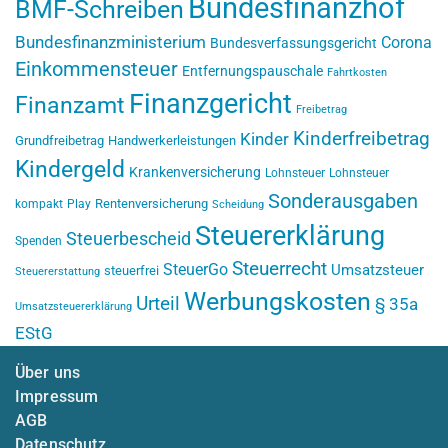
Bundesfinanzhof
BMF-Schreiben
Bundesfinanzministerium
Corona
Bundesverfassungsgericht
Einkommensteuer
Entfernungspauschale
Fahrtkosten
Finanzgericht
Finanzamt
Freibetrag
Kinderfreibetrag
Kinder
Grundfreibetrag
Handwerkerleistungen
Kindergeld
Krankenversicherung
Lohnsteuer
Lohnsteuer
Sonderausgaben
Rentenversicherung
kompakt
Play
Scheidung
Steuererklärung
Steuerbescheid
Spenden
Steuerrecht
SteuerGo
Umsatzsteuer
steuerfrei
Steuererstattung
Werbungskosten
Urteil
§ 35a
Umsatzsteuererklärung
EStG
Über uns
Impressum
AGB
Datenschutz