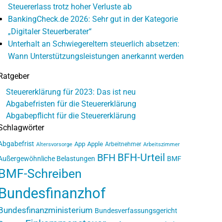
Steuererlass trotz hoher Verluste ab
BankingCheck.de 2026: Sehr gut in der Kategorie
„Digitaler Steuerberater“
Unterhalt an Schwiegereltern steuerlich absetzen:
Wann Unterstützungsleistungen anerkannt werden
Ratgeber
Steuererklärung für 2023: Das ist neu
Abgabefristen für die Steuererklärung
Abgabepflicht für die Steuererklärung
Schlagwörter
Abgabefrist
App
Apple
Arbeitnehmer
Altersvorsorge
Arbeitszimmer
BFH-Urteil
BFH
Außergewöhnliche Belastungen
BMF
BMF-Schreiben
Bundesfinanzhof
Bundesfinanzministerium
Bundesverfassungsgericht