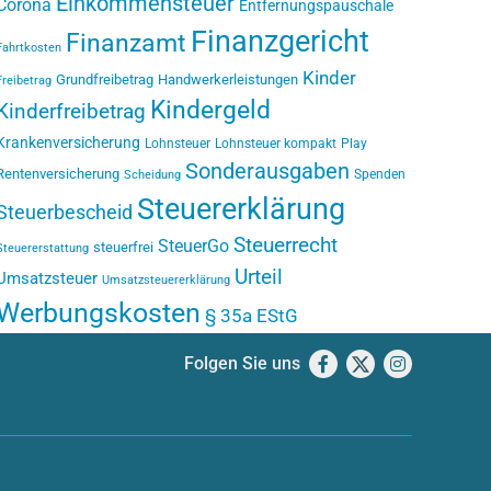
Einkommensteuer
Corona
Entfernungspauschale
Finanzgericht
Finanzamt
Fahrtkosten
Kinder
Grundfreibetrag
Handwerkerleistungen
Freibetrag
Kindergeld
Kinderfreibetrag
Krankenversicherung
Lohnsteuer
Lohnsteuer kompakt
Play
Sonderausgaben
Rentenversicherung
Spenden
Scheidung
Steuererklärung
Steuerbescheid
Steuerrecht
SteuerGo
steuerfrei
Steuererstattung
Urteil
Umsatzsteuer
Umsatzsteuererklärung
Werbungskosten
§ 35a EStG
Folgen Sie uns
Facebook
X
Instagram