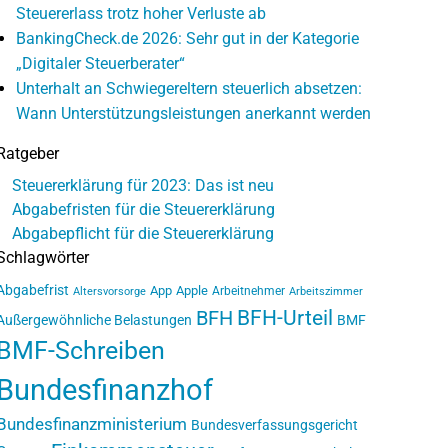
Steuererlass trotz hoher Verluste ab
BankingCheck.de 2026: Sehr gut in der Kategorie
„Digitaler Steuerberater“
Unterhalt an Schwiegereltern steuerlich absetzen:
Wann Unterstützungsleistungen anerkannt werden
Ratgeber
Steuererklärung für 2023: Das ist neu
Abgabefristen für die Steuererklärung
Abgabepflicht für die Steuererklärung
Schlagwörter
Abgabefrist
App
Apple
Arbeitnehmer
Altersvorsorge
Arbeitszimmer
BFH-Urteil
BFH
Außergewöhnliche Belastungen
BMF
BMF-Schreiben
Bundesfinanzhof
Bundesfinanzministerium
Bundesverfassungsgericht