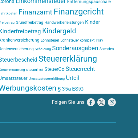
Einkommensteuer
Corona
Entfernungspauschale
Finanzgericht
Finanzamt
Fahrtkosten
Kinder
Grundfreibetrag
Handwerkerleistungen
Freibetrag
Kindergeld
Kinderfreibetrag
Krankenversicherung
Lohnsteuer
Lohnsteuer kompakt
Play
Sonderausgaben
Rentenversicherung
Spenden
Scheidung
Steuererklärung
Steuerbescheid
Steuerrecht
SteuerGo
steuerfrei
Steuererstattung
Urteil
Umsatzsteuer
Umsatzsteuererklärung
Werbungskosten
§ 35a EStG
Folgen Sie uns
Facebook
X
Instagram