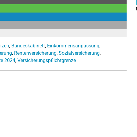
nzen
,
Bundeskabinett
,
Einkommensanpassung
,
herung
,
Rentenversicherung
,
Sozialversicherung
,
te 2024
,
Versicherungspflichtgrenze