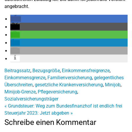
angebracht.
Beitragssatz
,
Bezugsgröße
,
Einkommensfreigrenze
,
Einkommensgrenze
,
Familienversicherung
,
gelegentliches
Überschreiten
,
gesetzliche Krankenversicherung
,
Minijob
,
Minijob-Grenze
,
Pflegeversicherung
,
Sozialversicherungsträger
«
Grundsteuer: Weg zum Bundesfinanzhof ist endlich frei
Steuerjahr 2023: Jetzt abgeben
»
Schreibe einen Kommentar