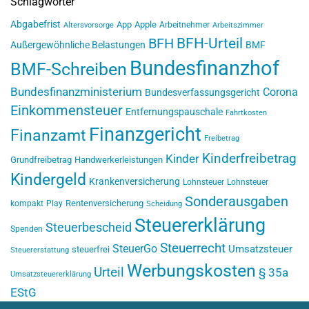
Schlagwörter
Abgabefrist
App
Apple
Arbeitnehmer
Altersvorsorge
Arbeitszimmer
BFH-Urteil
BFH
Außergewöhnliche Belastungen
BMF
Bundesfinanzhof
BMF-Schreiben
Bundesfinanzministerium
Corona
Bundesverfassungsgericht
Einkommensteuer
Entfernungspauschale
Fahrtkosten
Finanzgericht
Finanzamt
Freibetrag
Kinderfreibetrag
Kinder
Grundfreibetrag
Handwerkerleistungen
Kindergeld
Krankenversicherung
Lohnsteuer
Lohnsteuer
Sonderausgaben
Rentenversicherung
kompakt
Play
Scheidung
Steuererklärung
Steuerbescheid
Spenden
Steuerrecht
SteuerGo
Umsatzsteuer
steuerfrei
Steuererstattung
Werbungskosten
Urteil
§ 35a
Umsatzsteuererklärung
EStG