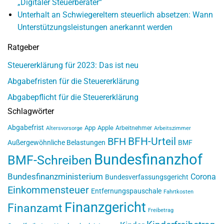
„Digitaler Steuerberater“
Unterhalt an Schwiegereltern steuerlich absetzen: Wann
Unterstützungsleistungen anerkannt werden
Ratgeber
Steuererklärung für 2023: Das ist neu
Abgabefristen für die Steuererklärung
Abgabepflicht für die Steuererklärung
Schlagwörter
Abgabefrist
App
Apple
Arbeitnehmer
Altersvorsorge
Arbeitszimmer
BFH-Urteil
BFH
Außergewöhnliche Belastungen
BMF
Bundesfinanzhof
BMF-Schreiben
Bundesfinanzministerium
Corona
Bundesverfassungsgericht
Einkommensteuer
Entfernungspauschale
Fahrtkosten
Finanzgericht
Finanzamt
Freibetrag