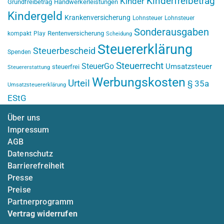
Kinderfreibetrag
Kinder
Grundfreibetrag
Handwerkerleistungen
Kindergeld
Krankenversicherung
Lohnsteuer
Lohnsteuer
Sonderausgaben
Rentenversicherung
kompakt
Play
Scheidung
Steuererklärung
Steuerbescheid
Spenden
Steuerrecht
SteuerGo
Umsatzsteuer
steuerfrei
Steuererstattung
Werbungskosten
Urteil
§ 35a
Umsatzsteuererklärung
EStG
Über uns
Impressum
AGB
Datenschutz
Barrierefreiheit
Presse
Preise
Partnerprogramm
Vertrag widerrufen