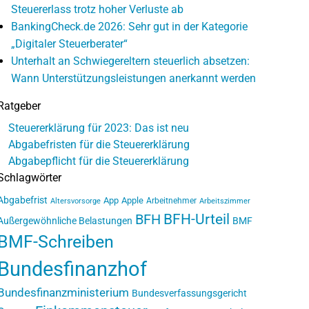
Steuererlass trotz hoher Verluste ab
BankingCheck.de 2026: Sehr gut in der Kategorie
„Digitaler Steuerberater“
Unterhalt an Schwiegereltern steuerlich absetzen:
Wann Unterstützungsleistungen anerkannt werden
Ratgeber
Steuererklärung für 2023: Das ist neu
Abgabefristen für die Steuererklärung
Abgabepflicht für die Steuererklärung
Schlagwörter
Abgabefrist
App
Apple
Arbeitnehmer
Altersvorsorge
Arbeitszimmer
BFH-Urteil
BFH
Außergewöhnliche Belastungen
BMF
BMF-Schreiben
Bundesfinanzhof
Bundesfinanzministerium
Bundesverfassungsgericht