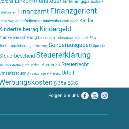
Einkommensteuer
Corona
Entfernungspauschale
Finanzgericht
Finanzamt
Fahrtkosten
Kinder
Grundfreibetrag
Handwerkerleistungen
Freibetrag
Kindergeld
Kinderfreibetrag
Krankenversicherung
Lohnsteuer
Lohnsteuer kompakt
Play
Sonderausgaben
Rentenversicherung
Spenden
Scheidung
Steuererklärung
Steuerbescheid
Steuerrecht
SteuerGo
steuerfrei
Steuererstattung
Urteil
Umsatzsteuer
Umsatzsteuererklärung
Werbungskosten
§ 35a EStG
Folgen Sie uns
Facebook
X
Instagram