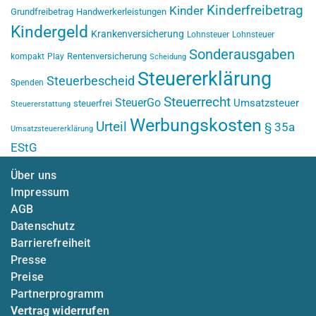
Kinderfreibetrag
Kinder
Grundfreibetrag
Handwerkerleistungen
Kindergeld
Krankenversicherung
Lohnsteuer
Lohnsteuer
Sonderausgaben
Rentenversicherung
kompakt
Play
Scheidung
Steuererklärung
Steuerbescheid
Spenden
Steuerrecht
SteuerGo
Umsatzsteuer
steuerfrei
Steuererstattung
Werbungskosten
Urteil
§ 35a
Umsatzsteuererklärung
EStG
Über uns
Impressum
AGB
Datenschutz
Barrierefreiheit
Presse
Preise
Partnerprogramm
Vertrag widerrufen