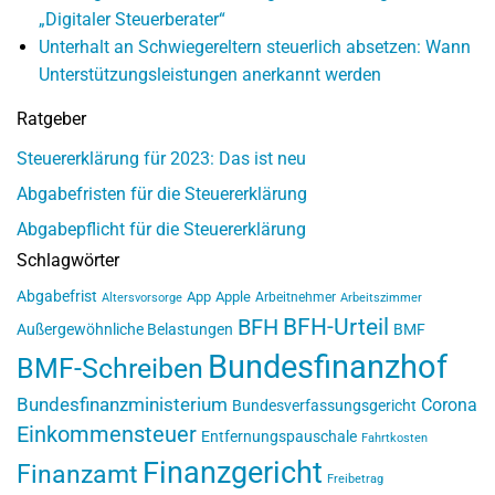
„Digitaler Steuerberater“
Unterhalt an Schwiegereltern steuerlich absetzen: Wann
Unterstützungsleistungen anerkannt werden
Ratgeber
Steuererklärung für 2023: Das ist neu
Abgabefristen für die Steuererklärung
Abgabepflicht für die Steuererklärung
Schlagwörter
Abgabefrist
App
Apple
Arbeitnehmer
Altersvorsorge
Arbeitszimmer
BFH-Urteil
BFH
Außergewöhnliche Belastungen
BMF
Bundesfinanzhof
BMF-Schreiben
Bundesfinanzministerium
Corona
Bundesverfassungsgericht
Einkommensteuer
Entfernungspauschale
Fahrtkosten
Finanzgericht
Finanzamt
Freibetrag