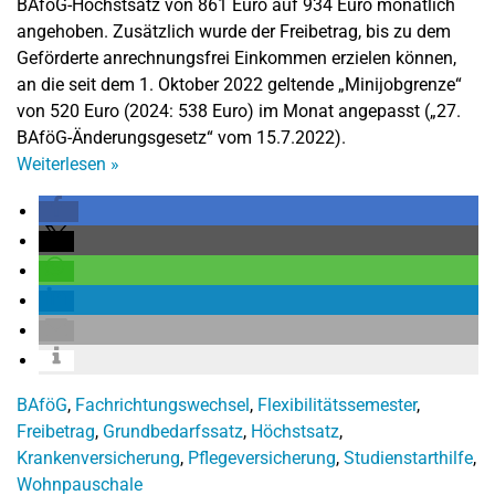
BAföG-Höchstsatz von 861 Euro auf 934 Euro monatlich
angehoben. Zusätzlich wurde der Freibetrag, bis zu dem
Geförderte anrechnungsfrei Einkommen erzielen können,
an die seit dem 1. Oktober 2022 geltende „Minijobgrenze“
von 520 Euro (2024: 538 Euro) im Monat angepasst („27.
BAföG-Änderungsgesetz“ vom 15.7.2022).
Weiterlesen
»
BAföG
,
Fachrichtungswechsel
,
Flexibilitätssemester
,
Freibetrag
,
Grundbedarfssatz
,
Höchstsatz
,
Krankenversicherung
,
Pflegeversicherung
,
Studienstarthilfe
,
Wohnpauschale