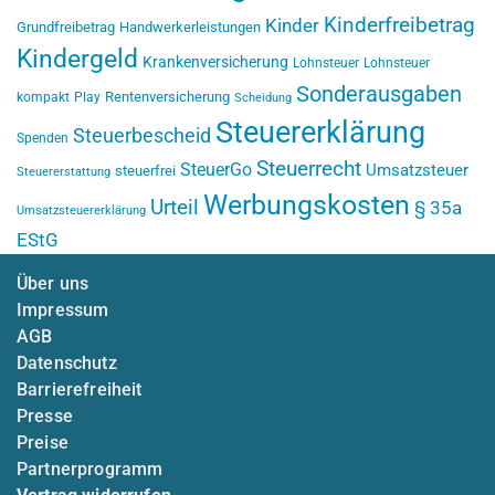
Kinderfreibetrag
Kinder
Grundfreibetrag
Handwerkerleistungen
Kindergeld
Krankenversicherung
Lohnsteuer
Lohnsteuer
Sonderausgaben
Rentenversicherung
kompakt
Play
Scheidung
Steuererklärung
Steuerbescheid
Spenden
Steuerrecht
SteuerGo
Umsatzsteuer
steuerfrei
Steuererstattung
Werbungskosten
Urteil
§ 35a
Umsatzsteuererklärung
EStG
Über uns
Impressum
AGB
Datenschutz
Barrierefreiheit
Presse
Preise
Partnerprogramm