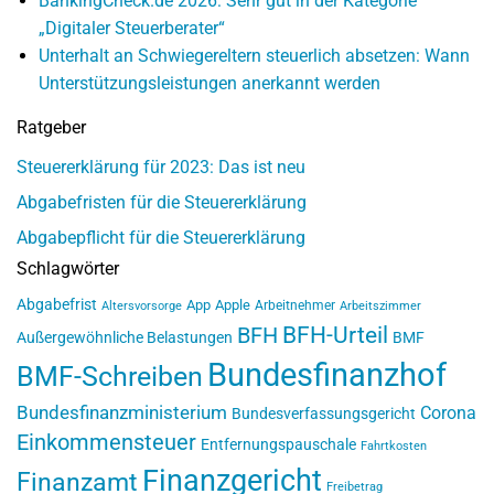
BankingCheck.de 2026: Sehr gut in der Kategorie
„Digitaler Steuerberater“
Unterhalt an Schwiegereltern steuerlich absetzen: Wann
Unterstützungsleistungen anerkannt werden
Ratgeber
Steuererklärung für 2023: Das ist neu
Abgabefristen für die Steuererklärung
Abgabepflicht für die Steuererklärung
Schlagwörter
Abgabefrist
App
Apple
Arbeitnehmer
Altersvorsorge
Arbeitszimmer
BFH-Urteil
BFH
Außergewöhnliche Belastungen
BMF
Bundesfinanzhof
BMF-Schreiben
Bundesfinanzministerium
Corona
Bundesverfassungsgericht
Einkommensteuer
Entfernungspauschale
Fahrtkosten
Finanzgericht
Finanzamt
Freibetrag