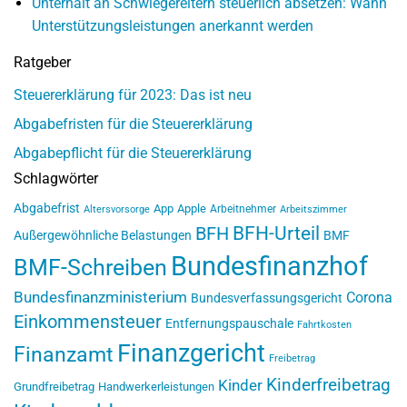
Unterhalt an Schwiegereltern steuerlich absetzen: Wann
Unterstützungsleistungen anerkannt werden
Ratgeber
Steuererklärung für 2023: Das ist neu
Abgabefristen für die Steuererklärung
Abgabepflicht für die Steuererklärung
Schlagwörter
Abgabefrist
App
Apple
Arbeitnehmer
Altersvorsorge
Arbeitszimmer
BFH-Urteil
BFH
Außergewöhnliche Belastungen
BMF
Bundesfinanzhof
BMF-Schreiben
Bundesfinanzministerium
Corona
Bundesverfassungsgericht
Einkommensteuer
Entfernungspauschale
Fahrtkosten
Finanzgericht
Finanzamt
Freibetrag
Kinderfreibetrag
Kinder
Grundfreibetrag
Handwerkerleistungen