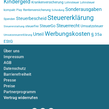
Kindergeld
Krankenversicherung
Lohnsteuer
Lohnsteuer
Sonderausgaben
Rentenversicherung
kompakt
Play
Scheidung
Steuererklärung
Steuerbescheid
Spenden
Steuerrecht
SteuerGo
Umsatzsteuer
steuerfrei
Steuererstattung
Werbungskosten
Urteil
§ 35a
Umsatzsteuererklärung
EStG
Über uns
Impressum
AGB
Datenschutz
Barrierefreiheit
Presse
Preise
Partnerprogramm
Vertrag widerrufen