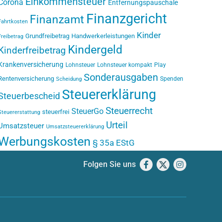
Einkommensteuer
Corona
Entfernungspauschale
Finanzgericht
Finanzamt
Fahrtkosten
Kinder
Grundfreibetrag
Handwerkerleistungen
Freibetrag
Kindergeld
Kinderfreibetrag
Krankenversicherung
Lohnsteuer
Lohnsteuer kompakt
Play
Sonderausgaben
Rentenversicherung
Spenden
Scheidung
Steuererklärung
Steuerbescheid
Steuerrecht
SteuerGo
steuerfrei
Steuererstattung
Urteil
Umsatzsteuer
Umsatzsteuererklärung
Werbungskosten
§ 35a EStG
Folgen Sie uns
Facebook
X
Instagram