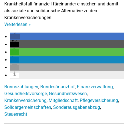
Krankheitsfall finanziell füreinander einstehen und damit
als soziale und solidarische Alternative zu den
Krankenversicherungen.
Weiterlesen
»
Bonuszahlungen
,
Bundesfinanzhof
,
Finanzverwaltung
,
Gesundheitsvorsorge
,
Gesundheitswesen
,
Krankenversicherung
,
Mitgliedschaft
,
Pflegeversicherung
,
Solidargemeinschaften
,
Sonderausgabenabzug
,
Steuerrecht