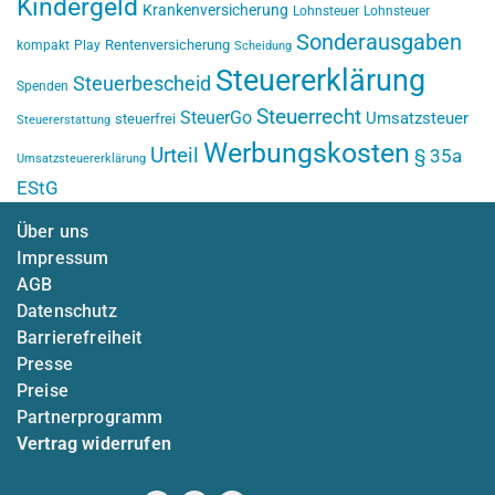
Kindergeld
Krankenversicherung
Lohnsteuer
Lohnsteuer
Sonderausgaben
Rentenversicherung
kompakt
Play
Scheidung
Steuererklärung
Steuerbescheid
Spenden
Steuerrecht
SteuerGo
Umsatzsteuer
steuerfrei
Steuererstattung
Werbungskosten
Urteil
§ 35a
Umsatzsteuererklärung
EStG
Über uns
Impressum
AGB
Datenschutz
Barrierefreiheit
Presse
Preise
Partnerprogramm
Vertrag widerrufen