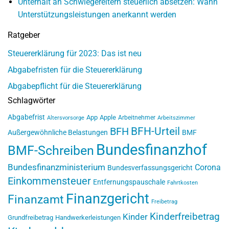
Unterhalt an Schwiegereltern steuerlich absetzen: Wann
Unterstützungsleistungen anerkannt werden
Ratgeber
Steuererklärung für 2023: Das ist neu
Abgabefristen für die Steuererklärung
Abgabepflicht für die Steuererklärung
Schlagwörter
Abgabefrist
App
Apple
Arbeitnehmer
Altersvorsorge
Arbeitszimmer
BFH-Urteil
BFH
Außergewöhnliche Belastungen
BMF
Bundesfinanzhof
BMF-Schreiben
Bundesfinanzministerium
Corona
Bundesverfassungsgericht
Einkommensteuer
Entfernungspauschale
Fahrtkosten
Finanzgericht
Finanzamt
Freibetrag
Kinderfreibetrag
Kinder
Grundfreibetrag
Handwerkerleistungen