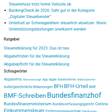
Steuererlass trotz hoher Verluste ab
BankingCheck.de 2026: Sehr gut in der Kategorie
„Digitaler Steuerberater“
Unterhalt an Schwiegereltern steuerlich absetzen: Wann
Unterstützungsleistungen anerkannt werden
Ratgeber
Steuererklärung für 2023: Das ist neu
Abgabefristen für die Steuererklärung
Abgabepflicht für die Steuererklärung
Schlagwörter
Abgabefrist
App
Apple
Arbeitnehmer
Altersvorsorge
Arbeitszimmer
BFH-Urteil
BFH
Außergewöhnliche Belastungen
BMF
Bundesfinanzhof
BMF-Schreiben
Bundesfinanzministerium
Corona
Bundesverfassungsgericht
Einkommensteuer
Entfernungspauschale
Fahrtkosten