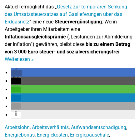
Aktuell ermöglicht das „
Gesetz zur temporären Senkung
des Umsatzsteuersatzes auf Gaslieferungen über das
Erdgasnetz
“ eine neue
Steuervergünstigung
: Wenn
Arbeitgeber ihren Mitarbeitern eine
Inflationsausgleichsprämie
(„Leistungen zur Abmilderung
der Inflation“) gewähren, bleibt diese
bis zu einem Betrag
von 3 000 Euro steuer- und sozialversicherungsfrei
.
Weiterlesen
»
Arbeitslohn
,
Arbeitsverhältnis
,
Aufwandsentschädigung
,
Energiebonus
,
Energiekosten
,
Energiepauschale
,