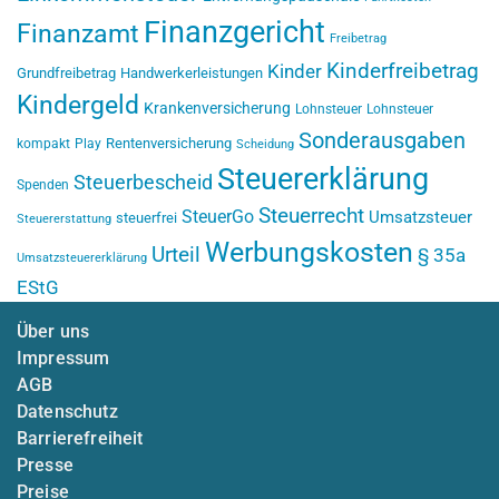
Finanzgericht
Finanzamt
Freibetrag
Kinderfreibetrag
Kinder
Grundfreibetrag
Handwerkerleistungen
Kindergeld
Krankenversicherung
Lohnsteuer
Lohnsteuer
Sonderausgaben
Rentenversicherung
kompakt
Play
Scheidung
Steuererklärung
Steuerbescheid
Spenden
Steuerrecht
SteuerGo
Umsatzsteuer
steuerfrei
Steuererstattung
Werbungskosten
Urteil
§ 35a
Umsatzsteuererklärung
EStG
Über uns
Impressum
AGB
Datenschutz
Barrierefreiheit
Presse
Preise