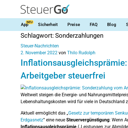
NEU
App
Sicherheit
Preise
FAQ
Blog
Schlagwort:
Sonderzahlungen
Steuer-Nachrichten
2. November 2022
von
Thilo Rudolph
Inflationsausgleichsprämie
Arbeitgeber steuerfrei
Weltweit steigen die Energie- und Nahrungsmittelpre
Lebenshaltungskosten wird für viele in Deutschland
Aktuell ermöglicht das „
Gesetz zur temporären Senku
Erdgasnetz
“ eine neue
Steuervergünstigung
: Wenn Ar
Inflationsausgleichsprämie
(„Leistungen zur Abmilder