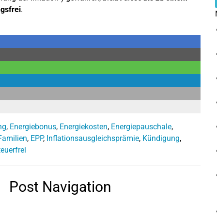
gsfrei
.
ng
,
Energiebonus
,
Energiekosten
,
Energiepauschale
,
Familien
,
EPP
,
Inflationsausgleichsprämie
,
Kündigung
,
teuerfrei
Post Navigation