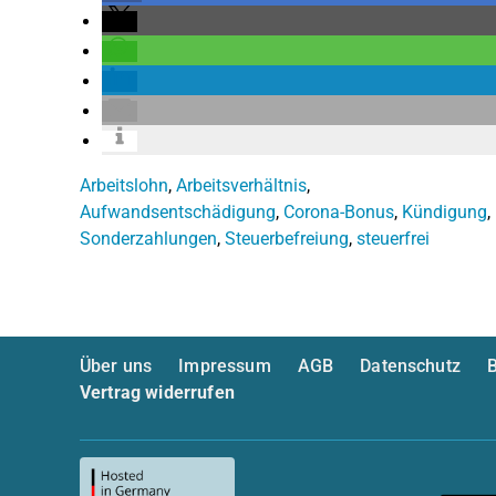
Arbeitslohn
,
Arbeitsverhältnis
,
Aufwandsentschädigung
,
Corona-Bonus
,
Kündigung
,
Sonderzahlungen
,
Steuerbefreiung
,
steuerfrei
Über uns
Impressum
AGB
Datenschutz
B
Vertrag widerrufen