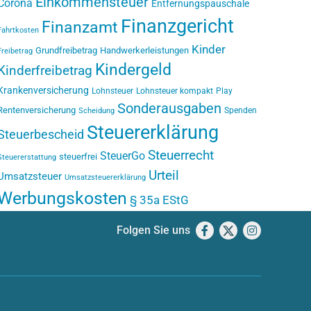
Einkommensteuer
Corona
Entfernungspauschale
Finanzgericht
Finanzamt
Fahrtkosten
Kinder
Grundfreibetrag
Handwerkerleistungen
Freibetrag
Kindergeld
Kinderfreibetrag
Krankenversicherung
Lohnsteuer
Lohnsteuer kompakt
Play
Sonderausgaben
Rentenversicherung
Spenden
Scheidung
Steuererklärung
Steuerbescheid
Steuerrecht
SteuerGo
steuerfrei
Steuererstattung
Urteil
Umsatzsteuer
Umsatzsteuererklärung
Werbungskosten
§ 35a EStG
Folgen Sie uns
Facebook
X
Instagram