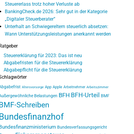
Steuererlass trotz hoher Verluste ab
BankingCheck.de 2026: Sehr gut in der Kategorie
„Digitaler Steuerberater“
Unterhalt an Schwiegereltern steuerlich absetzen:
Wann Unterstützungsleistungen anerkannt werden
Ratgeber
Steuererklärung für 2023: Das ist neu
Abgabefristen für die Steuererklärung
Abgabepflicht für die Steuererklärung
Schlagwörter
Abgabefrist
App
Apple
Arbeitnehmer
Altersvorsorge
Arbeitszimmer
BFH-Urteil
BFH
Außergewöhnliche Belastungen
BMF
BMF-Schreiben
Bundesfinanzhof
Bundesfinanzministerium
Bundesverfassungsgericht