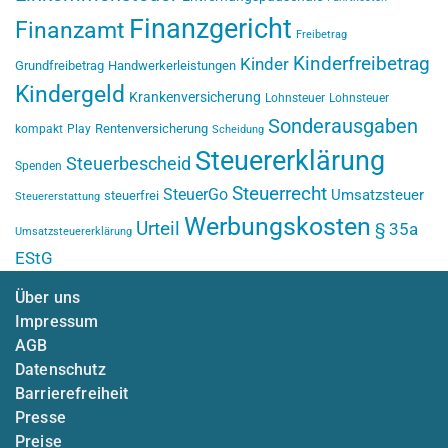
Finanzgericht
Finanzamt
Freibetrag
Kinderfreibetrag
Kinder
Grundfreibetrag
Handwerkerleistungen
Kindergeld
Krankenversicherung
Lohnsteuer
Lohnsteuer
Sonderausgaben
Rentenversicherung
kompakt
Play
Scheidung
Steuererklärung
Steuerbescheid
Spenden
Steuerrecht
SteuerGo
Umsatzsteuer
steuerfrei
Steuererstattung
Werbungskosten
Urteil
§ 35a
Umsatzsteuererklärung
EStG
Über uns
Impressum
AGB
Datenschutz
Barrierefreiheit
Presse
Preise