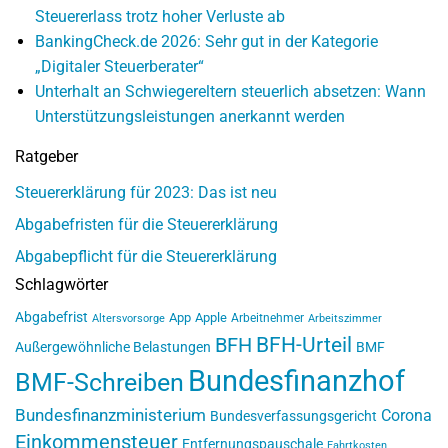
Steuererlass trotz hoher Verluste ab
BankingCheck.de 2026: Sehr gut in der Kategorie
„Digitaler Steuerberater“
Unterhalt an Schwiegereltern steuerlich absetzen: Wann
Unterstützungsleistungen anerkannt werden
Ratgeber
Steuererklärung für 2023: Das ist neu
Abgabefristen für die Steuererklärung
Abgabepflicht für die Steuererklärung
Schlagwörter
Abgabefrist
App
Apple
Arbeitnehmer
Altersvorsorge
Arbeitszimmer
BFH-Urteil
BFH
Außergewöhnliche Belastungen
BMF
Bundesfinanzhof
BMF-Schreiben
Bundesfinanzministerium
Corona
Bundesverfassungsgericht
Einkommensteuer
Entfernungspauschale
Fahrtkosten