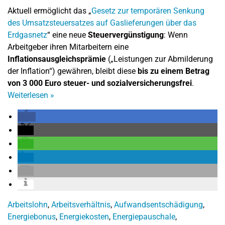
Aktuell ermöglicht das „
Gesetz zur temporären Senkung
des Umsatzsteuersatzes auf Gaslieferungen über das
Erdgasnetz
“ eine neue
Steuervergünstigung
: Wenn
Arbeitgeber ihren Mitarbeitern eine
Inflationsausgleichsprämie
(„Leistungen zur Abmilderung
der Inflation“) gewähren, bleibt diese
bis zu einem Betrag
von 3 000 Euro steuer- und sozialversicherungsfrei
.
Weiterlesen
»
Arbeitslohn
,
Arbeitsverhältnis
,
Aufwandsentschädigung
,
Energiebonus
,
Energiekosten
,
Energiepauschale
,