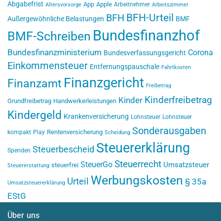
Abgabefrist
App
Apple
Arbeitnehmer
Altersvorsorge
Arbeitszimmer
BFH-Urteil
BFH
Außergewöhnliche Belastungen
BMF
Bundesfinanzhof
BMF-Schreiben
Bundesfinanzministerium
Corona
Bundesverfassungsgericht
Einkommensteuer
Entfernungspauschale
Fahrtkosten
Finanzgericht
Finanzamt
Freibetrag
Kinderfreibetrag
Kinder
Grundfreibetrag
Handwerkerleistungen
Kindergeld
Krankenversicherung
Lohnsteuer
Lohnsteuer
Sonderausgaben
Rentenversicherung
kompakt
Play
Scheidung
Steuererklärung
Steuerbescheid
Spenden
Steuerrecht
SteuerGo
Umsatzsteuer
steuerfrei
Steuererstattung
Werbungskosten
Urteil
§ 35a
Umsatzsteuererklärung
EStG
Über uns