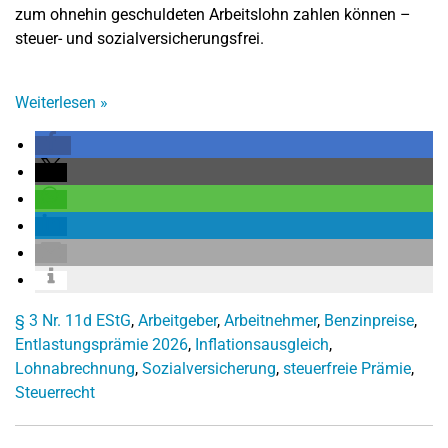
zum ohnehin geschuldeten Arbeitslohn zahlen können –
steuer- und sozialversicherungsfrei.
Weiterlesen
»
§ 3 Nr. 11d EStG
,
Arbeitgeber
,
Arbeitnehmer
,
Benzinpreise
,
Entlastungsprämie 2026
,
Inflationsausgleich
,
Lohnabrechnung
,
Sozialversicherung
,
steuerfreie Prämie
,
Steuerrecht