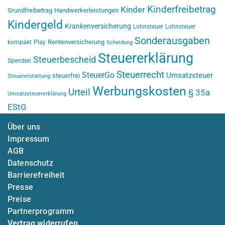
Kinderfreibetrag
Kinder
Grundfreibetrag
Handwerkerleistungen
Kindergeld
Krankenversicherung
Lohnsteuer
Lohnsteuer
Sonderausgaben
Rentenversicherung
kompakt
Play
Scheidung
Steuererklärung
Steuerbescheid
Spenden
Steuerrecht
SteuerGo
Umsatzsteuer
steuerfrei
Steuererstattung
Werbungskosten
Urteil
§ 35a
Umsatzsteuererklärung
EStG
Über uns
Impressum
AGB
Datenschutz
Barrierefreiheit
Presse
Preise
Partnerprogramm
Vertrag widerrufen