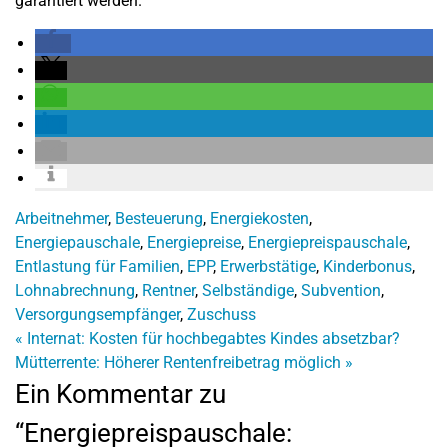
garantiert werden.
Arbeitnehmer
,
Besteuerung
,
Energiekosten
,
Energiepauschale
,
Energiepreise
,
Energiepreispauschale
,
Entlastung für Familien
,
EPP
,
Erwerbstätige
,
Kinderbonus
,
Lohnabrechnung
,
Rentner
,
Selbständige
,
Subvention
,
Versorgungsempfänger
,
Zuschuss
«
Internat: Kosten für hochbegabtes Kindes absetzbar?
Mütterrente: Höherer Rentenfreibetrag möglich
»
Ein Kommentar zu
“Energiepreispauschale: