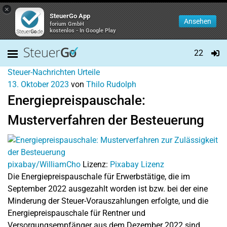
×
SteuerGo App
Ansehen
forium GmbH
kostenlos - In Google Play
22
Steuer-Nachrichten
Urteile
13. Oktober 2023
von
Thilo Rudolph
Energiepreispauschale:
Musterverfahren der Besteuerung
pixabay/WilliamCho
Lizenz:
Pixabay Lizenz
Die Energiepreispauschale für Erwerbstätige, die im
September 2022 ausgezahlt worden ist bzw. bei der eine
Minderung der Steuer-Vorauszahlungen erfolgte, und die
Energiepreispauschale für Rentner und
Versorgungsempfänger aus dem Dezember 2022 sind