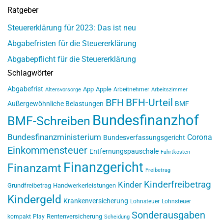
Ratgeber
Steuererklärung für 2023: Das ist neu
Abgabefristen für die Steuererklärung
Abgabepflicht für die Steuererklärung
Schlagwörter
Abgabefrist
App
Apple
Arbeitnehmer
Altersvorsorge
Arbeitszimmer
BFH-Urteil
BFH
Außergewöhnliche Belastungen
BMF
Bundesfinanzhof
BMF-Schreiben
Bundesfinanzministerium
Corona
Bundesverfassungsgericht
Einkommensteuer
Entfernungspauschale
Fahrtkosten
Finanzgericht
Finanzamt
Freibetrag
Kinderfreibetrag
Kinder
Grundfreibetrag
Handwerkerleistungen
Kindergeld
Krankenversicherung
Lohnsteuer
Lohnsteuer
Sonderausgaben
Rentenversicherung
kompakt
Play
Scheidung