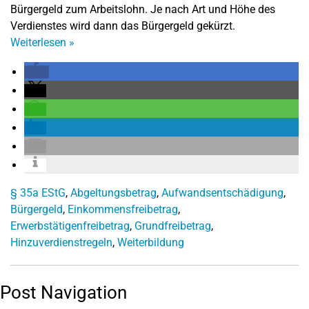
Bürgergeld zum Arbeitslohn. Je nach Art und Höhe des
Verdienstes wird dann das Bürgergeld gekürzt.
Weiterlesen
»
§ 35a EStG
,
Abgeltungsbetrag
,
Aufwandsentschädigung
,
Bürgergeld
,
Einkommensfreibetrag
,
Erwerbstätigenfreibetrag
,
Grundfreibetrag
,
Hinzuverdienstregeln
,
Weiterbildung
Post Navigation