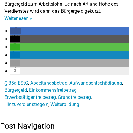
Bürgergeld zum Arbeitslohn. Je nach Art und Höhe des
Verdienstes wird dann das Bürgergeld gekürzt.
Weiterlesen
»
§ 35a EStG
,
Abgeltungsbetrag
,
Aufwandsentschädigung
,
Bürgergeld
,
Einkommensfreibetrag
,
Erwerbstätigenfreibetrag
,
Grundfreibetrag
,
Hinzuverdienstregeln
,
Weiterbildung
Post Navigation