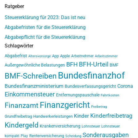
Ratgeber
Steuererklärung für 2023: Das ist neu
Abgabefristen für die Steuererklärung
Abgabepflicht für die Steuererklärung
Schlagwörter
Abgabefrist
App
Apple
Arbeitnehmer
Altersvorsorge
Arbeitszimmer
BFH-Urteil
BFH
Außergewöhnliche Belastungen
BMF
Bundesfinanzhof
BMF-Schreiben
Bundesfinanzministerium
Corona
Bundesverfassungsgericht
Einkommensteuer
Entfernungspauschale
Fahrtkosten
Finanzgericht
Finanzamt
Freibetrag
Kinderfreibetrag
Kinder
Grundfreibetrag
Handwerkerleistungen
Kindergeld
Krankenversicherung
Lohnsteuer
Lohnsteuer
Sonderausgaben
Rentenversicherung
kompakt
Play
Scheidung