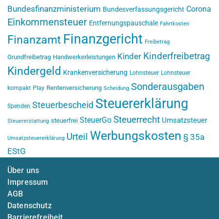
Bundesfinanzministerium
Corona
Bundesverfassungsgericht
Einkommensteuer
Entfernungspauschale
Fahrtkosten
Finanzgericht
Finanzamt
Freibetrag
Kinderfreibetrag
Kinder
Grundfreibetrag
Handwerkerleistungen
Kindergeld
Krankenversicherung
Lohnsteuer
Lohnsteuer
Sonderausgaben
Rentenversicherung
kompakt
Play
Scheidung
Steuererklärung
Steuerbescheid
Spenden
Steuerrecht
SteuerGo
Umsatzsteuer
steuerfrei
Steuererstattung
Werbungskosten
Urteil
§ 35a
Umsatzsteuererklärung
EStG
Über uns
Impressum
AGB
Datenschutz
Barrierefreiheit