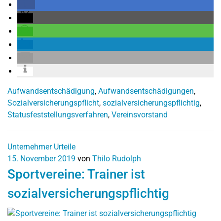
Aufwandsentschädigung
,
Aufwandsentschädigungen
,
Sozialversicherungspflicht
,
sozialversicherungspflichtig
,
Statusfeststellungsverfahren
,
Vereinsvorstand
Unternehmer
Urteile
15. November 2019
von
Thilo Rudolph
Sportvereine: Trainer ist
sozialversicherungspflichtig