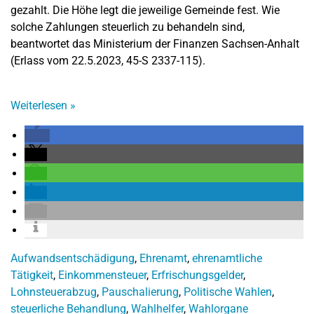
gezahlt. Die Höhe legt die jeweilige Gemeinde fest. Wie
solche Zahlungen steuerlich zu behandeln sind,
beantwortet das Ministerium der Finanzen Sachsen-Anhalt
(Erlass vom 22.5.2023, 45-S 2337-115).
Weiterlesen
»
Aufwandsentschädigung
,
Ehrenamt
,
ehrenamtliche
Tätigkeit
,
Einkommensteuer
,
Erfrischungsgelder
,
Lohnsteuerabzug
,
Pauschalierung
,
Politische Wahlen
,
steuerliche Behandlung
,
Wahlhelfer
,
Wahlorgane