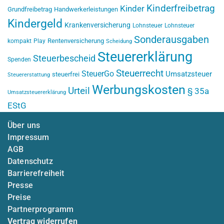
Kinderfreibetrag
Kinder
Grundfreibetrag
Handwerkerleistungen
Kindergeld
Krankenversicherung
Lohnsteuer
Lohnsteuer
Sonderausgaben
Rentenversicherung
kompakt
Play
Scheidung
Steuererklärung
Steuerbescheid
Spenden
Steuerrecht
SteuerGo
Umsatzsteuer
steuerfrei
Steuererstattung
Werbungskosten
Urteil
§ 35a
Umsatzsteuererklärung
EStG
Über uns
Impressum
AGB
Datenschutz
Barrierefreiheit
Presse
Preise
Partnerprogramm
Vertrag widerrufen