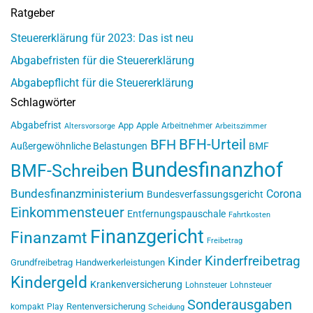
Ratgeber
Steuererklärung für 2023: Das ist neu
Abgabefristen für die Steuererklärung
Abgabepflicht für die Steuererklärung
Schlagwörter
Abgabefrist
App
Apple
Arbeitnehmer
Altersvorsorge
Arbeitszimmer
BFH-Urteil
BFH
Außergewöhnliche Belastungen
BMF
Bundesfinanzhof
BMF-Schreiben
Bundesfinanzministerium
Corona
Bundesverfassungsgericht
Einkommensteuer
Entfernungspauschale
Fahrtkosten
Finanzgericht
Finanzamt
Freibetrag
Kinderfreibetrag
Kinder
Grundfreibetrag
Handwerkerleistungen
Kindergeld
Krankenversicherung
Lohnsteuer
Lohnsteuer
Sonderausgaben
Rentenversicherung
kompakt
Play
Scheidung