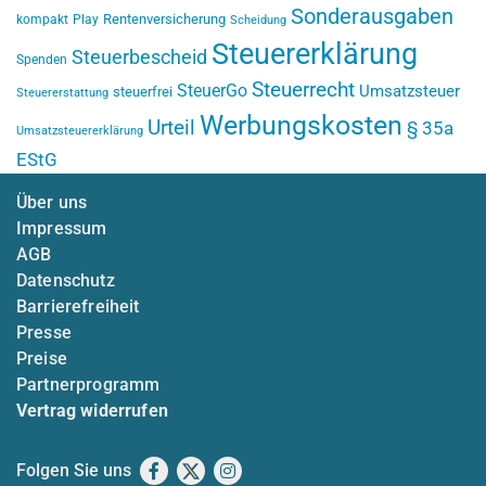
Sonderausgaben
Rentenversicherung
kompakt
Play
Scheidung
Steuererklärung
Steuerbescheid
Spenden
Steuerrecht
SteuerGo
Umsatzsteuer
steuerfrei
Steuererstattung
Werbungskosten
Urteil
§ 35a
Umsatzsteuererklärung
EStG
Über uns
Impressum
AGB
Datenschutz
Barrierefreiheit
Presse
Preise
Partnerprogramm
Vertrag widerrufen
Folgen Sie uns
Facebook
X
Instagram