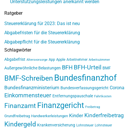
Unterstützungsleistungen anerkannt werden
Ratgeber
Steuererklärung für 2023: Das ist neu
Abgabefristen für die Steuererklärung
Abgabepflicht für die Steuererklärung
Schlagwörter
Abgabefrist
App
Apple
Arbeitnehmer
Altersvorsorge
Arbeitszimmer
BFH-Urteil
BFH
Außergewöhnliche Belastungen
BMF
Bundesfinanzhof
BMF-Schreiben
Bundesfinanzministerium
Corona
Bundesverfassungsgericht
Einkommensteuer
Entfernungspauschale
Fahrtkosten
Finanzgericht
Finanzamt
Freibetrag
Kinderfreibetrag
Kinder
Grundfreibetrag
Handwerkerleistungen
Kindergeld
Krankenversicherung
Lohnsteuer
Lohnsteuer