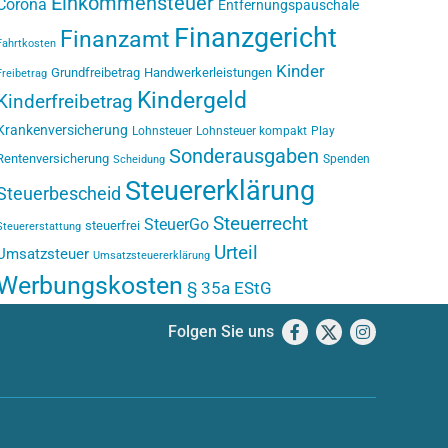
Einkommensteuer
Corona
Entfernungspauschale
Finanzgericht
Finanzamt
Fahrtkosten
Kinder
Grundfreibetrag
Handwerkerleistungen
Freibetrag
Kindergeld
Kinderfreibetrag
Krankenversicherung
Lohnsteuer
Lohnsteuer kompakt
Play
Sonderausgaben
Rentenversicherung
Spenden
Scheidung
Steuererklärung
Steuerbescheid
Steuerrecht
SteuerGo
steuerfrei
Steuererstattung
Urteil
Umsatzsteuer
Umsatzsteuererklärung
Werbungskosten
§ 35a EStG
Folgen Sie uns
Facebook
X
Instagram