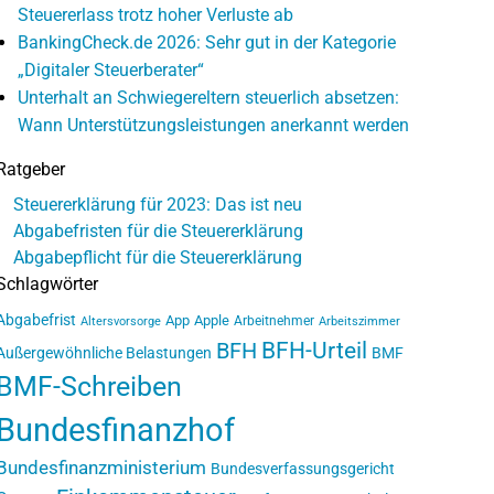
Steuererlass trotz hoher Verluste ab
BankingCheck.de 2026: Sehr gut in der Kategorie
„Digitaler Steuerberater“
Unterhalt an Schwiegereltern steuerlich absetzen:
Wann Unterstützungsleistungen anerkannt werden
Ratgeber
Steuererklärung für 2023: Das ist neu
Abgabefristen für die Steuererklärung
Abgabepflicht für die Steuererklärung
Schlagwörter
Abgabefrist
App
Apple
Arbeitnehmer
Altersvorsorge
Arbeitszimmer
BFH-Urteil
BFH
Außergewöhnliche Belastungen
BMF
BMF-Schreiben
Bundesfinanzhof
Bundesfinanzministerium
Bundesverfassungsgericht