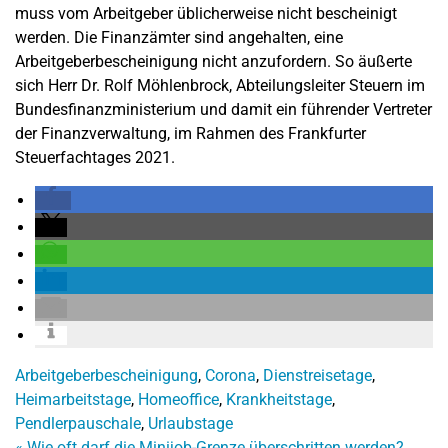
muss vom Arbeitgeber üblicherweise nicht bescheinigt
werden. Die Finanzämter sind angehalten, eine
Arbeitgeberbescheinigung nicht anzufordern. So äußerte
sich Herr Dr. Rolf Möhlenbrock, Abteilungsleiter Steuern im
Bundesfinanzministerium und damit ein führender Vertreter
der Finanzverwaltung, im Rahmen des Frankfurter
Steuerfachtages 2021.
Arbeitgeberbescheinigung
,
Corona
,
Dienstreisetage
,
Heimarbeitstage
,
Homeoffice
,
Krankheitstage
,
Pendlerpauschale
,
Urlaubstage
«
Wie oft darf die Minijob-Grenze überschritten werden?