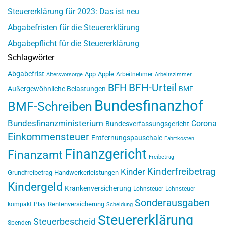
Steuererklärung für 2023: Das ist neu
Abgabefristen für die Steuererklärung
Abgabepflicht für die Steuererklärung
Schlagwörter
Abgabefrist
App
Apple
Arbeitnehmer
Altersvorsorge
Arbeitszimmer
BFH-Urteil
BFH
Außergewöhnliche Belastungen
BMF
Bundesfinanzhof
BMF-Schreiben
Bundesfinanzministerium
Corona
Bundesverfassungsgericht
Einkommensteuer
Entfernungspauschale
Fahrtkosten
Finanzgericht
Finanzamt
Freibetrag
Kinderfreibetrag
Kinder
Grundfreibetrag
Handwerkerleistungen
Kindergeld
Krankenversicherung
Lohnsteuer
Lohnsteuer
Sonderausgaben
Rentenversicherung
kompakt
Play
Scheidung
Steuererklärung
Steuerbescheid
Spenden