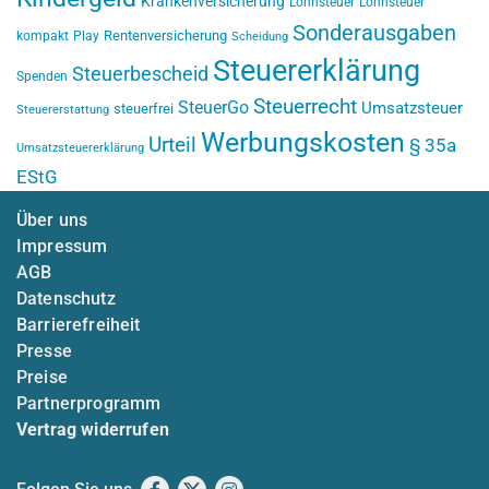
Krankenversicherung
Lohnsteuer
Lohnsteuer
Sonderausgaben
Rentenversicherung
kompakt
Play
Scheidung
Steuererklärung
Steuerbescheid
Spenden
Steuerrecht
SteuerGo
Umsatzsteuer
steuerfrei
Steuererstattung
Werbungskosten
Urteil
§ 35a
Umsatzsteuererklärung
EStG
Über uns
Impressum
AGB
Datenschutz
Barrierefreiheit
Presse
Preise
Partnerprogramm
Vertrag widerrufen