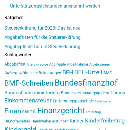
Unterstützungsleistungen anerkannt werden
Ratgeber
Steuererklärung für 2023: Das ist neu
Abgabefristen für die Steuererklärung
Abgabepflicht für die Steuererklärung
Schlagwörter
Abgabefrist
App
Apple
Arbeitnehmer
Altersvorsorge
Arbeitszimmer
BFH-Urteil
BFH
Außergewöhnliche Belastungen
BMF
Bundesfinanzhof
BMF-Schreiben
Bundesfinanzministerium
Corona
Bundesverfassungsgericht
Einkommensteuer
Entfernungspauschale
Fahrtkosten
Finanzgericht
Finanzamt
Freibetrag
Kinderfreibetrag
Kinder
Grundfreibetrag
Handwerkerleistungen
Kindergeld