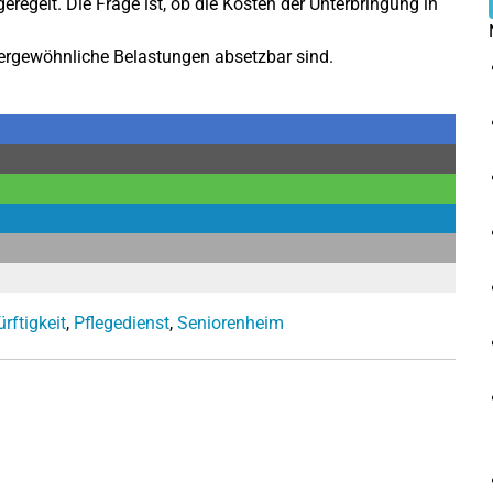
regelt. Die Frage ist, ob die Kosten der Unterbringung in
ergewöhnliche Belastungen absetzbar sind.
rftigkeit
,
Pflegedienst
,
Seniorenheim