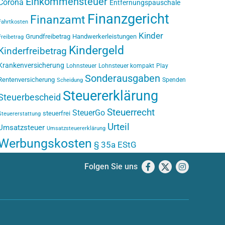
Einkommensteuer
Corona
Entfernungspauschale
Finanzgericht
Finanzamt
Fahrtkosten
Kinder
Grundfreibetrag
Handwerkerleistungen
Freibetrag
Kindergeld
Kinderfreibetrag
Krankenversicherung
Lohnsteuer
Lohnsteuer kompakt
Play
Sonderausgaben
Rentenversicherung
Spenden
Scheidung
Steuererklärung
Steuerbescheid
Steuerrecht
SteuerGo
steuerfrei
Steuererstattung
Urteil
Umsatzsteuer
Umsatzsteuererklärung
Werbungskosten
§ 35a EStG
Folgen Sie uns
Facebook
X
Instagram