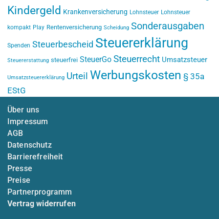
Kindergeld
Krankenversicherung
Lohnsteuer
Lohnsteuer
Sonderausgaben
Rentenversicherung
kompakt
Play
Scheidung
Steuererklärung
Steuerbescheid
Spenden
Steuerrecht
SteuerGo
Umsatzsteuer
steuerfrei
Steuererstattung
Werbungskosten
Urteil
§ 35a
Umsatzsteuererklärung
EStG
Über uns
Impressum
AGB
Datenschutz
Barrierefreiheit
Presse
Preise
Partnerprogramm
Vertrag widerrufen