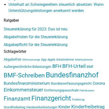
Unterhalt an Schwiegereltern steuerlich absetzen: Wann
Unterstützungsleistungen anerkannt werden
Ratgeber
Steuererklärung für 2023: Das ist neu
Abgabefristen für die Steuererklärung
Abgabepflicht für die Steuererklärung
Schlagwörter
Abgabefrist
App
Apple
Arbeitnehmer
Altersvorsorge
Arbeitszimmer
BFH-Urteil
BFH
Außergewöhnliche Belastungen
BMF
Bundesfinanzhof
BMF-Schreiben
Bundesfinanzministerium
Corona
Bundesverfassungsgericht
Einkommensteuer
Entfernungspauschale
Fahrtkosten
Finanzgericht
Finanzamt
Freibetrag
Kinderfreibetrag
Kinder
Grundfreibetrag
Handwerkerleistungen