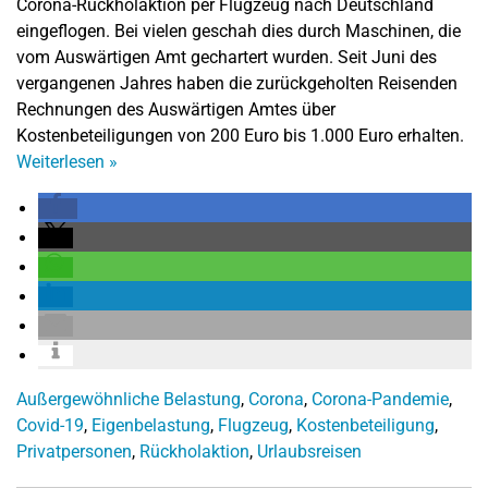
Corona-Rückholaktion per Flugzeug nach Deutschland
eingeflogen. Bei vielen geschah dies durch Maschinen, die
vom Auswärtigen Amt gechartert wurden. Seit Juni des
vergangenen Jahres haben die zurückgeholten Reisenden
Rechnungen des Auswärtigen Amtes über
Kostenbeteiligungen von 200 Euro bis 1.000 Euro erhalten.
Weiterlesen
»
Außergewöhnliche Belastung
,
Corona
,
Corona-Pandemie
,
Covid-19
,
Eigenbelastung
,
Flugzeug
,
Kostenbeteiligung
,
Privatpersonen
,
Rückholaktion
,
Urlaubsreisen