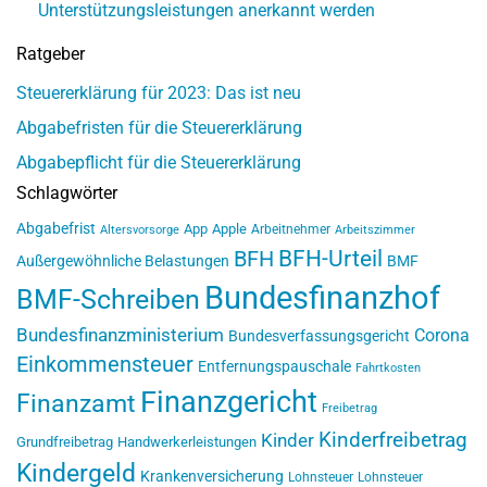
Unterstützungsleistungen anerkannt werden
Ratgeber
Steuererklärung für 2023: Das ist neu
Abgabefristen für die Steuererklärung
Abgabepflicht für die Steuererklärung
Schlagwörter
Abgabefrist
App
Apple
Arbeitnehmer
Altersvorsorge
Arbeitszimmer
BFH-Urteil
BFH
Außergewöhnliche Belastungen
BMF
Bundesfinanzhof
BMF-Schreiben
Bundesfinanzministerium
Corona
Bundesverfassungsgericht
Einkommensteuer
Entfernungspauschale
Fahrtkosten
Finanzgericht
Finanzamt
Freibetrag
Kinderfreibetrag
Kinder
Grundfreibetrag
Handwerkerleistungen
Kindergeld
Krankenversicherung
Lohnsteuer
Lohnsteuer