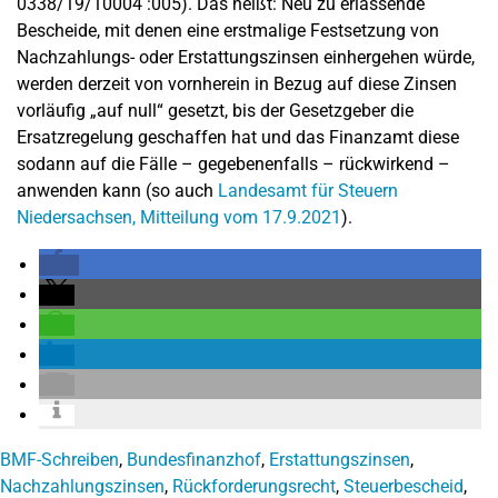
0338/19/10004 :005). Das heißt: Neu zu erlassende
Bescheide, mit denen eine erstmalige Festsetzung von
Nachzahlungs- oder Erstattungszinsen einhergehen würde,
werden derzeit von vornherein in Bezug auf diese Zinsen
vorläufig „auf null“ gesetzt, bis der Gesetzgeber die
Ersatzregelung geschaffen hat und das Finanzamt diese
sodann auf die Fälle – gegebenenfalls – rückwirkend –
anwenden kann (so auch
Landesamt für Steuern
Niedersachsen, Mitteilung vom 17.9.2021
).
BMF-Schreiben
,
Bundesfinanzhof
,
Erstattungszinsen
,
Nachzahlungszinsen
,
Rückforderungsrecht
,
Steuerbescheid
,