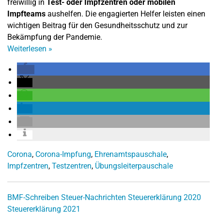
freiwillig in
Test- oder Impfzentren oder mobilen
Impfteams
aushelfen. Die engagierten Helfer leisten einen
wichtigen Beitrag für den Gesundheitsschutz und zur
Bekämpfung der Pandemie.
Weiterlesen
»
Corona
,
Corona-Impfung
,
Ehrenamtspauschale
,
Impfzentren
,
Testzentren
,
Übungsleiterpauschale
BMF-Schreiben
Steuer-Nachrichten
Steuererklärung 2020
Steuererklärung 2021