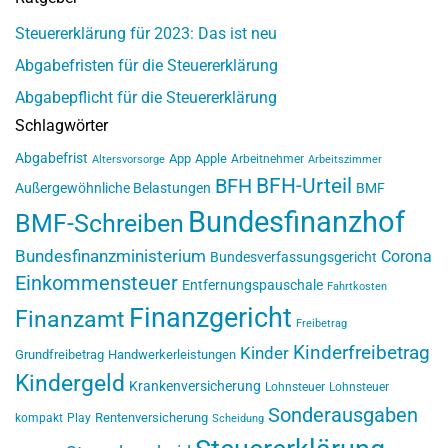
Steuererklärung für 2023: Das ist neu
Abgabefristen für die Steuererklärung
Abgabepflicht für die Steuererklärung
Schlagwörter
Abgabefrist
App
Apple
Arbeitnehmer
Altersvorsorge
Arbeitszimmer
BFH-Urteil
BFH
Außergewöhnliche Belastungen
BMF
Bundesfinanzhof
BMF-Schreiben
Bundesfinanzministerium
Corona
Bundesverfassungsgericht
Einkommensteuer
Entfernungspauschale
Fahrtkosten
Finanzgericht
Finanzamt
Freibetrag
Kinderfreibetrag
Kinder
Grundfreibetrag
Handwerkerleistungen
Kindergeld
Krankenversicherung
Lohnsteuer
Lohnsteuer
Sonderausgaben
Rentenversicherung
kompakt
Play
Scheidung