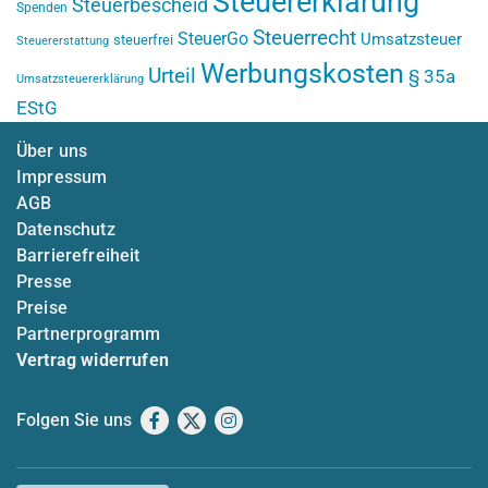
Steuererklärung
Steuerbescheid
Spenden
Steuerrecht
SteuerGo
Umsatzsteuer
steuerfrei
Steuererstattung
Werbungskosten
Urteil
§ 35a
Umsatzsteuererklärung
EStG
Über uns
Impressum
AGB
Datenschutz
Barrierefreiheit
Presse
Preise
Partnerprogramm
Vertrag widerrufen
Folgen Sie uns
Facebook
X
Instagram