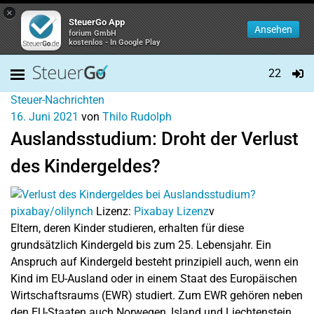
×
SteuerGo App
Ansehen
forium GmbH
kostenlos - In Google Play
22
Steuer-Nachrichten
16. Juni 2021
von
Thilo Rudolph
Auslandsstudium: Droht der Verlust
des Kindergeldes?
pixabay/olilynch
Lizenz:
Pixabay Lizenz
v
Eltern, deren Kinder studieren, erhalten für diese
grundsätzlich Kindergeld bis zum 25. Lebensjahr. Ein
Anspruch auf Kindergeld besteht prinzipiell auch, wenn ein
Kind im EU-Ausland oder in einem Staat des Europäischen
Wirtschaftsraums (EWR) studiert. Zum EWR gehören neben
den EU-Staaten auch Norwegen, Island und Liechtenstein.