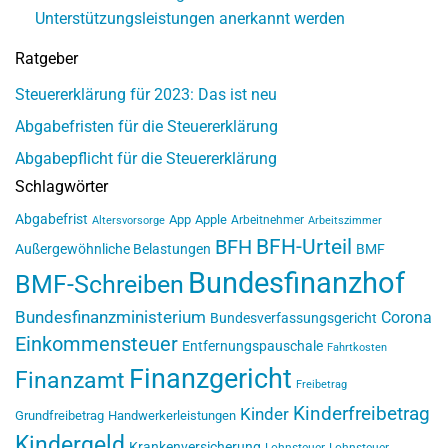
Unterstützungsleistungen anerkannt werden
Ratgeber
Steuererklärung für 2023: Das ist neu
Abgabefristen für die Steuererklärung
Abgabepflicht für die Steuererklärung
Schlagwörter
Abgabefrist
App
Apple
Arbeitnehmer
Altersvorsorge
Arbeitszimmer
BFH-Urteil
BFH
Außergewöhnliche Belastungen
BMF
Bundesfinanzhof
BMF-Schreiben
Bundesfinanzministerium
Corona
Bundesverfassungsgericht
Einkommensteuer
Entfernungspauschale
Fahrtkosten
Finanzgericht
Finanzamt
Freibetrag
Kinderfreibetrag
Kinder
Grundfreibetrag
Handwerkerleistungen
Kindergeld
Krankenversicherung