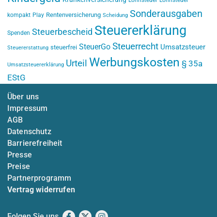
Lohnsteuer
Lohnsteuer
Sonderausgaben
Rentenversicherung
kompakt
Play
Scheidung
Steuererklärung
Steuerbescheid
Spenden
Steuerrecht
SteuerGo
Umsatzsteuer
steuerfrei
Steuererstattung
Werbungskosten
Urteil
§ 35a
Umsatzsteuererklärung
EStG
Über uns
Impressum
AGB
Datenschutz
Barrierefreiheit
Presse
Preise
Partnerprogramm
Vertrag widerrufen
Folgen Sie uns
Facebook
X
Instagram