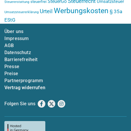
Steuerrecht
SteuerGo
Umsatzsteuer
steuerfrei
Steuererstattung
Werbungskosten
Urteil
§ 35a
Umsatzsteuererklärung
EStG
Über uns
Impressum
AGB
Datenschutz
Barrierefreiheit
Presse
Preise
Partnerprogramm
Vertrag widerrufen
Folgen Sie uns
Facebook
X
Instagram