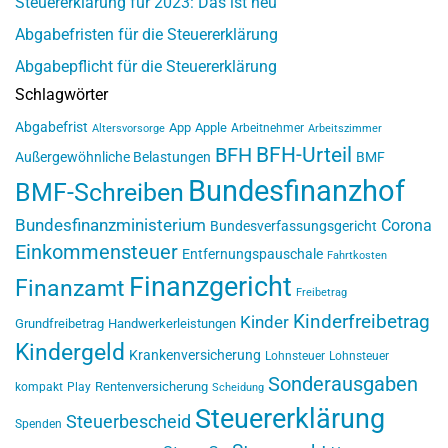
Steuererklärung für 2023: Das ist neu
Abgabefristen für die Steuererklärung
Abgabepflicht für die Steuererklärung
Schlagwörter
Abgabefrist
App
Apple
Arbeitnehmer
Altersvorsorge
Arbeitszimmer
BFH-Urteil
BFH
Außergewöhnliche Belastungen
BMF
Bundesfinanzhof
BMF-Schreiben
Bundesfinanzministerium
Corona
Bundesverfassungsgericht
Einkommensteuer
Entfernungspauschale
Fahrtkosten
Finanzgericht
Finanzamt
Freibetrag
Kinderfreibetrag
Kinder
Grundfreibetrag
Handwerkerleistungen
Kindergeld
Krankenversicherung
Lohnsteuer
Lohnsteuer
Sonderausgaben
Rentenversicherung
kompakt
Play
Scheidung
Steuererklärung
Steuerbescheid
Spenden