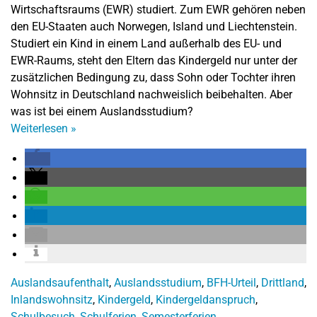
Wirtschaftsraums (EWR) studiert. Zum EWR gehören neben
den EU-Staaten auch Norwegen, Island und Liechtenstein.
Studiert ein Kind in einem Land außerhalb des EU- und
EWR-Raums, steht den Eltern das Kindergeld nur unter der
zusätzlichen Bedingung zu, dass Sohn oder Tochter ihren
Wohnsitz in Deutschland nachweislich beibehalten. Aber
was ist bei einem Auslandsstudium?
Weiterlesen
»
Auslandsaufenthalt
,
Auslandsstudium
,
BFH-Urteil
,
Drittland
,
Inlandswohnsitz
,
Kindergeld
,
Kindergeldanspruch
,
Schulbesuch
,
Schulferien
,
Semesterferien