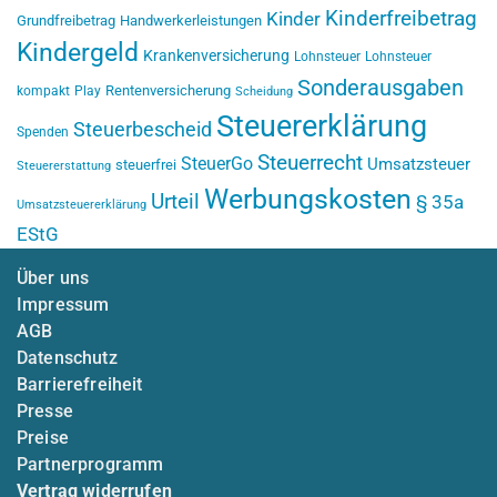
Kinderfreibetrag
Kinder
Grundfreibetrag
Handwerkerleistungen
Kindergeld
Krankenversicherung
Lohnsteuer
Lohnsteuer
Sonderausgaben
Rentenversicherung
kompakt
Play
Scheidung
Steuererklärung
Steuerbescheid
Spenden
Steuerrecht
SteuerGo
Umsatzsteuer
steuerfrei
Steuererstattung
Werbungskosten
Urteil
§ 35a
Umsatzsteuererklärung
EStG
Über uns
Impressum
AGB
Datenschutz
Barrierefreiheit
Presse
Preise
Partnerprogramm
Vertrag widerrufen