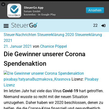
×
SteuerGo App
Ansehen
forium GmbH
kostenlos - In Google Play
22
Steuer-Nachrichten
Steuererklärung 2020
Steuererklärung
2021
21. Januar 2021
von
Chanice Pöppel
Die Gewinner unserer Corona
Spendenaktion
pixabay/tatyanaBuzmakova_Krasnova
Lizenz:
Pixabay
Lizenz
Im letzten Jahr hat viele das Virus
Covid-19
hart getroffen.
Niemand wusste so recht mit der neuen Situation
umzugehen. Daher haben wir 2020 beschlossen, denen zu
helfen, die die Corona-Krise finanziell und gesundheitlich