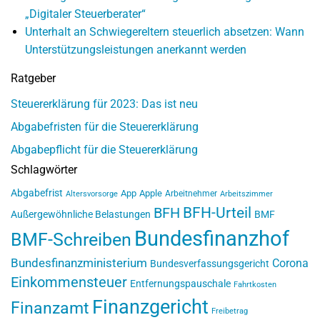
„Digitaler Steuerberater“
Unterhalt an Schwiegereltern steuerlich absetzen: Wann
Unterstützungsleistungen anerkannt werden
Ratgeber
Steuererklärung für 2023: Das ist neu
Abgabefristen für die Steuererklärung
Abgabepflicht für die Steuererklärung
Schlagwörter
Abgabefrist
App
Apple
Arbeitnehmer
Altersvorsorge
Arbeitszimmer
BFH-Urteil
BFH
Außergewöhnliche Belastungen
BMF
Bundesfinanzhof
BMF-Schreiben
Bundesfinanzministerium
Corona
Bundesverfassungsgericht
Einkommensteuer
Entfernungspauschale
Fahrtkosten
Finanzgericht
Finanzamt
Freibetrag