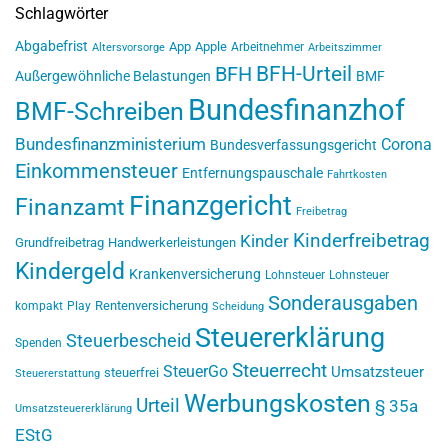
Schlagwörter
Abgabefrist
App
Apple
Arbeitnehmer
Altersvorsorge
Arbeitszimmer
BFH-Urteil
BFH
Außergewöhnliche Belastungen
BMF
Bundesfinanzhof
BMF-Schreiben
Bundesfinanzministerium
Corona
Bundesverfassungsgericht
Einkommensteuer
Entfernungspauschale
Fahrtkosten
Finanzgericht
Finanzamt
Freibetrag
Kinderfreibetrag
Kinder
Grundfreibetrag
Handwerkerleistungen
Kindergeld
Krankenversicherung
Lohnsteuer
Lohnsteuer
Sonderausgaben
Rentenversicherung
kompakt
Play
Scheidung
Steuererklärung
Steuerbescheid
Spenden
Steuerrecht
SteuerGo
Umsatzsteuer
steuerfrei
Steuererstattung
Werbungskosten
Urteil
§ 35a
Umsatzsteuererklärung
EStG