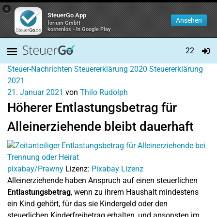
×
SteuerGo App
Ansehen
forium GmbH
kostenlos - In Google Play
22
Steuer-Nachrichten
Steuererklärung 2020
Steuererklärung
2021
21. Januar 2021
von
Thilo Rudolph
Höherer Entlastungsbetrag für
Alleinerziehende bleibt dauerhaft
pixabay/Prawny
Lizenz:
Pixabay Lizenz
Alleinerziehende haben Anspruch auf einen steuerlichen
Entlastungsbetrag
, wenn zu ihrem Haushalt mindestens
ein Kind gehört, für das sie Kindergeld oder den
steuerlichen Kinderfreibetrag erhalten, und ansonsten im