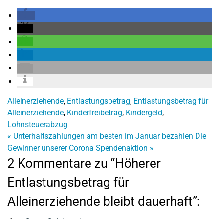
Alleinerziehende
,
Entlastungsbetrag
,
Entlastungsbetrag für
Alleinerziehende
,
Kinderfreibetrag
,
Kindergeld
,
Lohnsteuerabzug
«
Unterhaltszahlungen am besten im Januar bezahlen
Die
Gewinner unserer Corona Spendenaktion
»
2 Kommentare zu “Höherer
Entlastungsbetrag für
Alleinerziehende bleibt dauerhaft”: