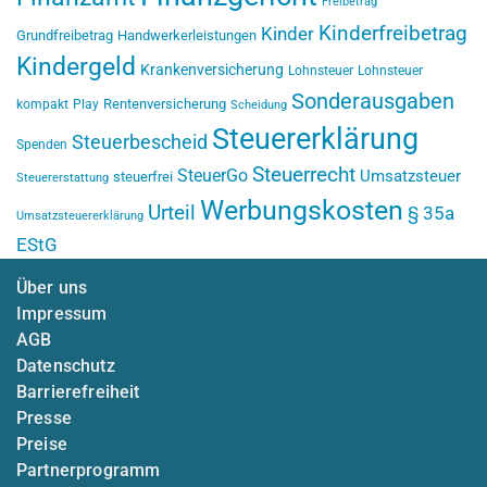
Freibetrag
Kinderfreibetrag
Kinder
Grundfreibetrag
Handwerkerleistungen
Kindergeld
Krankenversicherung
Lohnsteuer
Lohnsteuer
Sonderausgaben
Rentenversicherung
kompakt
Play
Scheidung
Steuererklärung
Steuerbescheid
Spenden
Steuerrecht
SteuerGo
Umsatzsteuer
steuerfrei
Steuererstattung
Werbungskosten
Urteil
§ 35a
Umsatzsteuererklärung
EStG
Über uns
Impressum
AGB
Datenschutz
Barrierefreiheit
Presse
Preise
Partnerprogramm