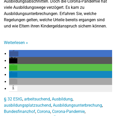
Ausbildungsabschnitten. Doch die Corona-Pandemie hat
viele Ausbildungswege verzögert. Es kam zu
Ausbildungsunterbrechungen. Erfahren Sie, welche
Regelungen gelten, welche Urteile bereits ergangen sind
und wie Eltern ihren Kindergeldanspruch sichern können.
Weiterlesen
»
§ 32 EStG
,
arbeitsuchend
,
Ausbildung
,
ausbildungsplatzsuchend
,
Ausbildungsunterbrechung
,
Bundesfinanzhof
,
Corona
,
Corona-Pandemie
,