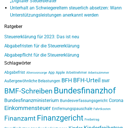
„Digitaler Steuerberater“
Unterhalt an Schwiegereltern steuerlich absetzen: Wann
Unterstützungsleistungen anerkannt werden
Ratgeber
Steuererklärung für 2023: Das ist neu
Abgabefristen für die Steuererklärung
Abgabepflicht für die Steuererklärung
Schlagwörter
Abgabefrist
App
Apple
Arbeitnehmer
Altersvorsorge
Arbeitszimmer
BFH-Urteil
BFH
Außergewöhnliche Belastungen
BMF
Bundesfinanzhof
BMF-Schreiben
Bundesfinanzministerium
Corona
Bundesverfassungsgericht
Einkommensteuer
Entfernungspauschale
Fahrtkosten
Finanzgericht
Finanzamt
Freibetrag