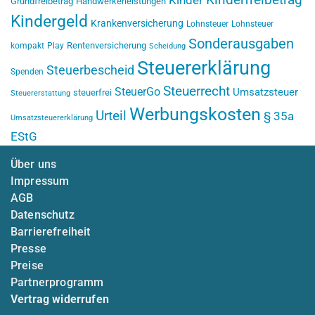
Kinderfreibetrag
Kinder
Grundfreibetrag
Handwerkerleistungen
Kindergeld
Krankenversicherung
Lohnsteuer
Lohnsteuer
Sonderausgaben
Rentenversicherung
kompakt
Play
Scheidung
Steuererklärung
Steuerbescheid
Spenden
Steuerrecht
SteuerGo
Umsatzsteuer
steuerfrei
Steuererstattung
Werbungskosten
Urteil
§ 35a
Umsatzsteuererklärung
EStG
Über uns
Impressum
AGB
Datenschutz
Barrierefreiheit
Presse
Preise
Partnerprogramm
Vertrag widerrufen