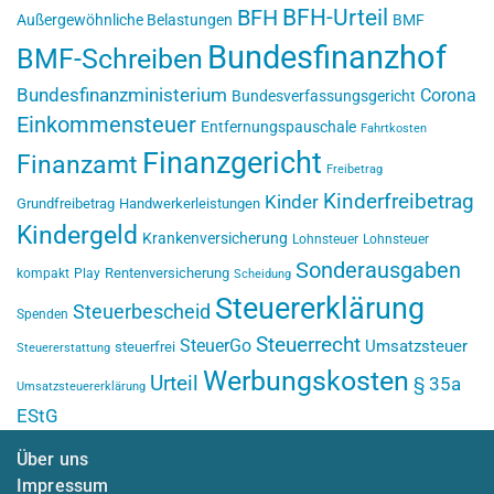
BFH-Urteil
BFH
Außergewöhnliche Belastungen
BMF
Bundesfinanzhof
BMF-Schreiben
Bundesfinanzministerium
Corona
Bundesverfassungsgericht
Einkommensteuer
Entfernungspauschale
Fahrtkosten
Finanzgericht
Finanzamt
Freibetrag
Kinderfreibetrag
Kinder
Grundfreibetrag
Handwerkerleistungen
Kindergeld
Krankenversicherung
Lohnsteuer
Lohnsteuer
Sonderausgaben
Rentenversicherung
kompakt
Play
Scheidung
Steuererklärung
Steuerbescheid
Spenden
Steuerrecht
SteuerGo
Umsatzsteuer
steuerfrei
Steuererstattung
Werbungskosten
Urteil
§ 35a
Umsatzsteuererklärung
EStG
Über uns
Impressum