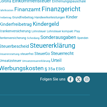
Einkommensteuer
Corona
Entfernungspauschale
Finanzgericht
Finanzamt
Fahrtkosten
Kinder
Grundfreibetrag
Handwerkerleistungen
Freibetrag
Kindergeld
Kinderfreibetrag
Krankenversicherung
Lohnsteuer
Lohnsteuer kompakt
Play
Sonderausgaben
Rentenversicherung
Spenden
Scheidung
Steuererklärung
Steuerbescheid
Steuerrecht
SteuerGo
steuerfrei
Steuererstattung
Urteil
Umsatzsteuer
Umsatzsteuererklärung
Werbungskosten
§ 35a EStG
Folgen Sie uns
Facebook
X
Instagram