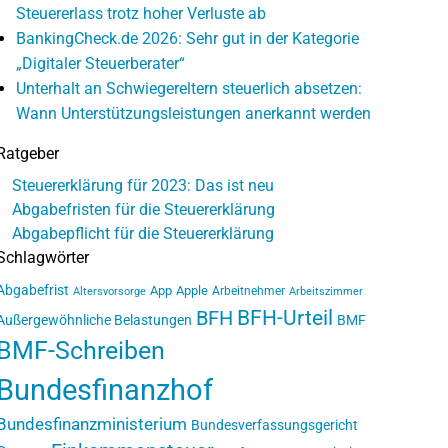
Steuererlass trotz hoher Verluste ab
BankingCheck.de 2026: Sehr gut in der Kategorie
„Digitaler Steuerberater“
Unterhalt an Schwiegereltern steuerlich absetzen:
Wann Unterstützungsleistungen anerkannt werden
Ratgeber
Steuererklärung für 2023: Das ist neu
Abgabefristen für die Steuererklärung
Abgabepflicht für die Steuererklärung
Schlagwörter
Abgabefrist
App
Apple
Arbeitnehmer
Altersvorsorge
Arbeitszimmer
BFH-Urteil
BFH
Außergewöhnliche Belastungen
BMF
BMF-Schreiben
Bundesfinanzhof
Bundesfinanzministerium
Bundesverfassungsgericht