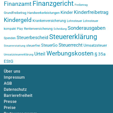
Finanzgericht
Finanzamt
Freibetrag
Kinderfreibetrag
Kinder
Grundfreibetrag
Handwerkerleistungen
Kindergeld
Krankenversicherung
Lohnsteuer
Lohnsteuer
Sonderausgaben
Rentenversicherung
kompakt
Play
Scheidung
Steuererklärung
Steuerbescheid
Spenden
Steuerrecht
SteuerGo
Umsatzsteuer
steuerfrei
Steuererstattung
Werbungskosten
Urteil
§ 35a
Umsatzsteuererklärung
EStG
Über uns
Impressum
AGB
Datenschutz
Barrierefreiheit
Presse
Preise