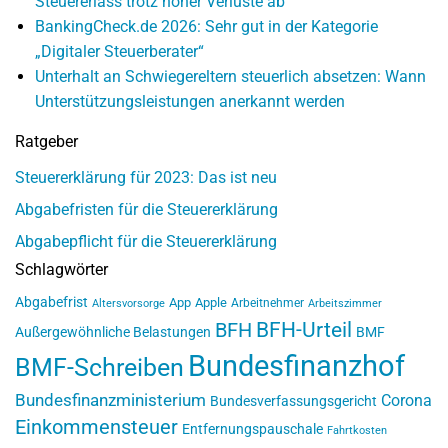
Steuererlass trotz hoher Verluste ab
BankingCheck.de 2026: Sehr gut in der Kategorie
„Digitaler Steuerberater“
Unterhalt an Schwiegereltern steuerlich absetzen: Wann
Unterstützungsleistungen anerkannt werden
Ratgeber
Steuererklärung für 2023: Das ist neu
Abgabefristen für die Steuererklärung
Abgabepflicht für die Steuererklärung
Schlagwörter
Abgabefrist
App
Apple
Arbeitnehmer
Altersvorsorge
Arbeitszimmer
BFH-Urteil
BFH
Außergewöhnliche Belastungen
BMF
Bundesfinanzhof
BMF-Schreiben
Bundesfinanzministerium
Corona
Bundesverfassungsgericht
Einkommensteuer
Entfernungspauschale
Fahrtkosten