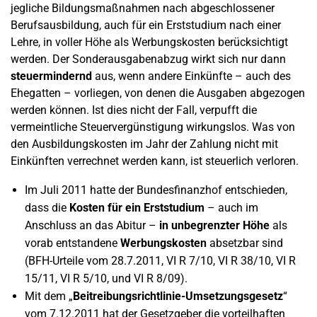
jegliche Bildungsmaßnahmen nach abgeschlossener
Berufsausbildung, auch für ein Erststudium nach einer
Lehre, in voller Höhe als Werbungskosten berücksichtigt
werden.
Der Sonderausgabenabzug wirkt sich nur dann
steuermindernd
aus, wenn andere Einkünfte – auch des
Ehegatten – vorliegen, von denen die Ausgaben abgezogen
werden können. Ist dies nicht der Fall, verpufft die
vermeintliche Steuervergünstigung wirkungslos. Was von
den Ausbildungskosten im Jahr der Zahlung nicht mit
Einkünften verrechnet werden kann, ist steuerlich verloren.
Im Juli 2011 hatte der Bundesfinanzhof entschieden,
dass die
Kosten für ein Erststudium
– auch im
Anschluss an das Abitur –
in unbegrenzter Höhe
als
vorab entstandene
Werbungskosten
absetzbar sind
(BFH-Urteile vom 28.7.2011, VI R 7/10, VI R 38/10, VI R
15/11, VI R 5/10, und VI R 8/09).
Mit dem „
Beitreibungsrichtlinie-Umsetzungsgesetz
“
vom 7.12.2011 hat der Gesetzgeber die vorteilhaften