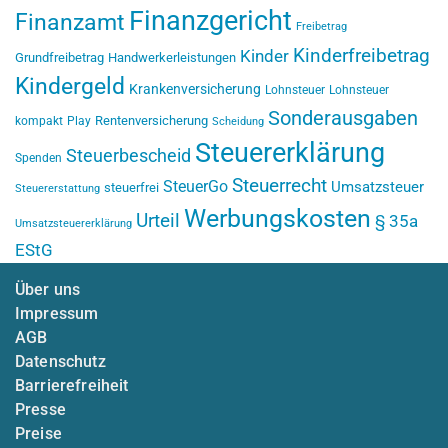
Finanzgericht
Finanzamt
Freibetrag
Kinderfreibetrag
Kinder
Grundfreibetrag
Handwerkerleistungen
Kindergeld
Krankenversicherung
Lohnsteuer
Lohnsteuer
Sonderausgaben
Rentenversicherung
kompakt
Play
Scheidung
Steuererklärung
Steuerbescheid
Spenden
Steuerrecht
SteuerGo
Umsatzsteuer
steuerfrei
Steuererstattung
Werbungskosten
Urteil
§ 35a
Umsatzsteuererklärung
EStG
Über uns
Impressum
AGB
Datenschutz
Barrierefreiheit
Presse
Preise