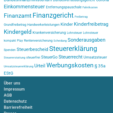
Bundesverfassungsgericht
Einkommensteuer
Entfernungspauschale
Fahrtkosten
Finanzgericht
Finanzamt
Freibetrag
Kinderfreibetrag
Kinder
Grundfreibetrag
Handwerkerleistungen
Kindergeld
Krankenversicherung
Lohnsteuer
Lohnsteuer
Sonderausgaben
Rentenversicherung
kompakt
Play
Scheidung
Steuererklärung
Steuerbescheid
Spenden
Steuerrecht
SteuerGo
Umsatzsteuer
steuerfrei
Steuererstattung
Werbungskosten
Urteil
§ 35a
Umsatzsteuererklärung
EStG
Über uns
Impressum
AGB
Datenschutz
Barrierefreiheit