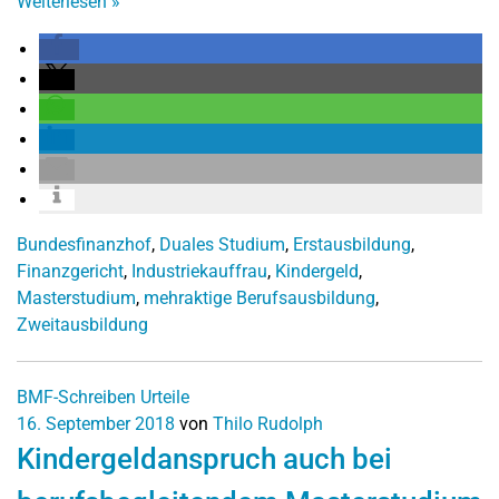
Weiterlesen
»
Bundesfinanzhof
,
Duales Studium
,
Erstausbildung
,
Finanzgericht
,
Industriekauffrau
,
Kindergeld
,
Masterstudium
,
mehraktige Berufsausbildung
,
Zweitausbildung
BMF-Schreiben
Urteile
16. September 2018
von
Thilo Rudolph
Kindergeldanspruch auch bei