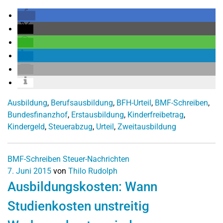
Ausbildung
,
Berufsausbildung
,
BFH-Urteil
,
BMF-Schreiben
,
Bundesfinanzhof
,
Erstausbildung
,
Kinderfreibetrag
,
Kindergeld
,
Steuerabzug
,
Urteil
,
Zweitausbildung
BMF-Schreiben
Steuer-Nachrichten
7. Juni 2015
von
Thilo Rudolph
Ausbildungskosten: Wann
Studienkosten unstreitig