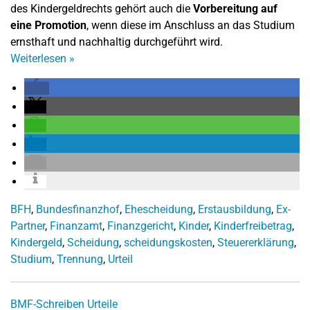
des Kindergeldrechts gehört auch die
Vorbereitung auf
eine Promotion
, wenn diese im Anschluss an das Studium
ernsthaft und nachhaltig durchgeführt wird.
Weiterlesen
»
BFH
,
Bundesfinanzhof
,
Ehescheidung
,
Erstausbildung
,
Ex-
Partner
,
Finanzamt
,
Finanzgericht
,
Kinder
,
Kinderfreibetrag
,
Kindergeld
,
Scheidung
,
scheidungskosten
,
Steuererklärung
,
Studium
,
Trennung
,
Urteil
BMF-Schreiben
Urteile