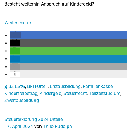
Besteht weiterhin Anspruch auf Kindergeld?
Weiterlesen
»
§ 32 EStG
,
BFH-Urteil
,
Erstausbildung
,
Familienkasse
,
Kinderfreibetrag
,
Kindergeld
,
Steuerrecht
,
Teilzeitstudium
,
Zweitausbildung
Steuererklärung 2024
Urteile
17. April 2024
von
Thilo Rudolph