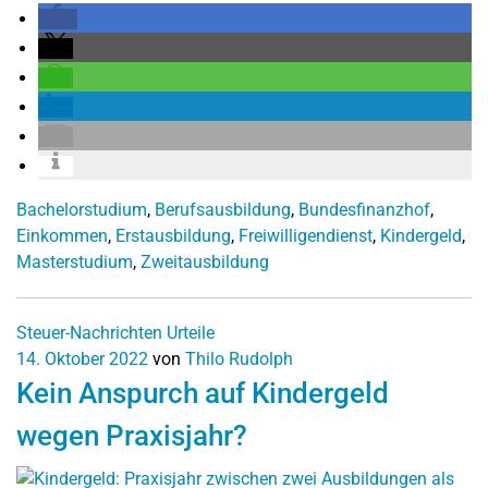
Bachelorstudium
,
Berufsausbildung
,
Bundesfinanzhof
,
Einkommen
,
Erstausbildung
,
Freiwilligendienst
,
Kindergeld
,
Masterstudium
,
Zweitausbildung
Steuer-Nachrichten
Urteile
14. Oktober 2022
von
Thilo Rudolph
Kein Anspurch auf Kindergeld
wegen Praxisjahr?