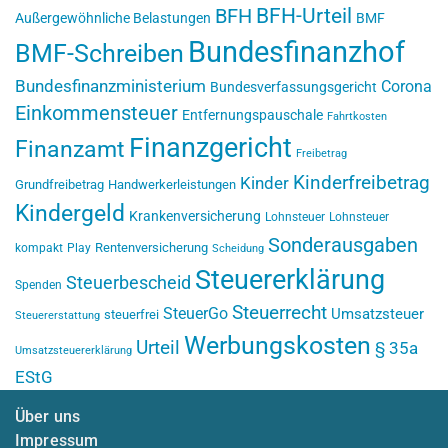
BFH-Urteil
BFH
Außergewöhnliche Belastungen
BMF
Bundesfinanzhof
BMF-Schreiben
Bundesfinanzministerium
Corona
Bundesverfassungsgericht
Einkommensteuer
Entfernungspauschale
Fahrtkosten
Finanzgericht
Finanzamt
Freibetrag
Kinderfreibetrag
Kinder
Grundfreibetrag
Handwerkerleistungen
Kindergeld
Krankenversicherung
Lohnsteuer
Lohnsteuer
Sonderausgaben
Rentenversicherung
kompakt
Play
Scheidung
Steuererklärung
Steuerbescheid
Spenden
Steuerrecht
SteuerGo
Umsatzsteuer
steuerfrei
Steuererstattung
Werbungskosten
Urteil
§ 35a
Umsatzsteuererklärung
EStG
Über uns
Impressum