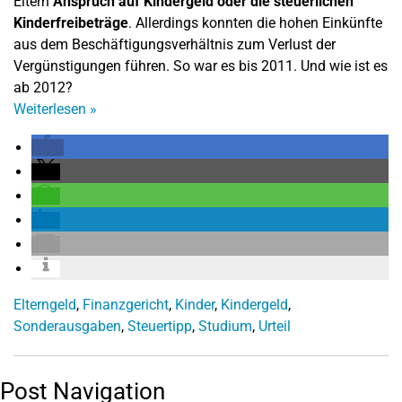
Eltern
Anspruch auf Kindergeld oder die steuerlichen
Kinderfreibeträge
. Allerdings konnten die hohen Einkünfte
aus dem Beschäftigungsverhältnis zum Verlust der
Vergünstigungen führen. So war es bis 2011. Und wie ist es
ab 2012?
Weiterlesen
»
Elterngeld
,
Finanzgericht
,
Kinder
,
Kindergeld
,
Sonderausgaben
,
Steuertipp
,
Studium
,
Urteil
Post Navigation