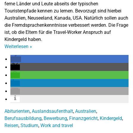
ferne Länder und Leute abseits der typischen
Touristenpfade kennen zu lernen. Bevorzugt sind hierbei
Australien, Neuseeland, Kanada, USA. Natürlich sollen auch
die Fremdsprachenkenntnisse verbessert werden. Die Frage
ist, ob die Eltern für die Travel-Worker Anspruch auf
Kindergeld haben.
Weiterlesen
»
Abiturienten
,
Auslandsaufenthalt
,
Australien
,
Berufsausbildung
,
Bewerbung
,
Finanzgericht
,
Kindergeld
,
Reisen
,
Studium
,
Work and travel