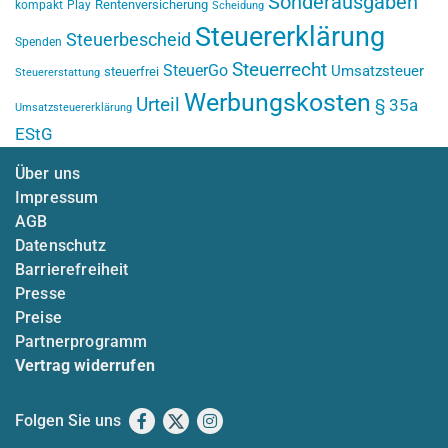
Sonderausgaben
Rentenversicherung
kompakt
Play
Scheidung
Steuererklärung
Steuerbescheid
Spenden
Steuerrecht
SteuerGo
Umsatzsteuer
steuerfrei
Steuererstattung
Werbungskosten
Urteil
§ 35a
Umsatzsteuererklärung
EStG
Über uns
Impressum
AGB
Datenschutz
Barrierefreiheit
Presse
Preise
Partnerprogramm
Vertrag widerrufen
Folgen Sie uns
Facebook
X
Instagram