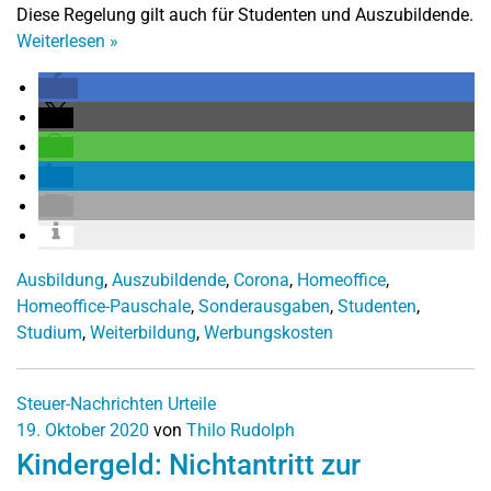
Diese Regelung gilt auch für Studenten und Auszubildende.
Weiterlesen
»
Ausbildung
,
Auszubildende
,
Corona
,
Homeoffice
,
Homeoffice-Pauschale
,
Sonderausgaben
,
Studenten
,
Studium
,
Weiterbildung
,
Werbungskosten
Steuer-Nachrichten
Urteile
19. Oktober 2020
von
Thilo Rudolph
Kindergeld: Nichtantritt zur