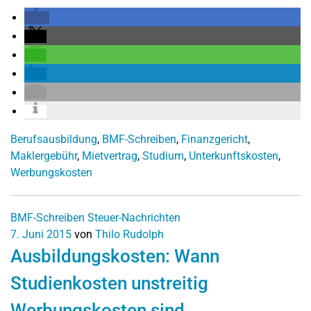
Berufsausbildung
,
BMF-Schreiben
,
Finanzgericht
,
Maklergebühr
,
Mietvertrag
,
Studium
,
Unterkunftskosten
,
Werbungskosten
BMF-Schreiben
Steuer-Nachrichten
7. Juni 2015
von
Thilo Rudolph
Ausbildungskosten: Wann
Studienkosten unstreitig
Werbungskosten sind