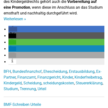
des Kindergeldrechts gehört auch die
Vorbereitung auf
eine Promotion
, wenn diese im Anschluss an das Studium
ernsthaft und nachhaltig durchgeführt wird.
Weiterlesen
»
BFH
,
Bundesfinanzhof
,
Ehescheidung
,
Erstausbildung
,
Ex-
Partner
,
Finanzamt
,
Finanzgericht
,
Kinder
,
Kinderfreibetrag
,
Kindergeld
,
Scheidung
,
scheidungskosten
,
Steuererklärung
,
Studium
,
Trennung
,
Urteil
BMF-Schreiben
Urteile