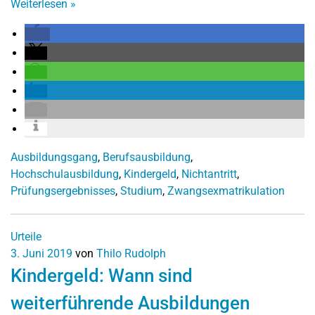
Weiterlesen
»
Ausbildungsgang
,
Berufsausbildung
,
Hochschulausbildung
,
Kindergeld
,
Nichtantritt
,
Prüfungsergebnisses
,
Studium
,
Zwangsexmatrikulation
Urteile
3. Juni 2019
von
Thilo Rudolph
Kindergeld: Wann sind
weiterführende Ausbildungen