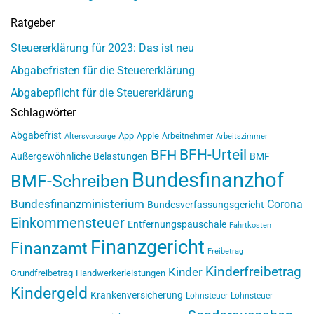
Ratgeber
Steuererklärung für 2023: Das ist neu
Abgabefristen für die Steuererklärung
Abgabepflicht für die Steuererklärung
Schlagwörter
Abgabefrist
App
Apple
Arbeitnehmer
Altersvorsorge
Arbeitszimmer
BFH-Urteil
BFH
Außergewöhnliche Belastungen
BMF
Bundesfinanzhof
BMF-Schreiben
Bundesfinanzministerium
Corona
Bundesverfassungsgericht
Einkommensteuer
Entfernungspauschale
Fahrtkosten
Finanzgericht
Finanzamt
Freibetrag
Kinderfreibetrag
Kinder
Grundfreibetrag
Handwerkerleistungen
Kindergeld
Krankenversicherung
Lohnsteuer
Lohnsteuer