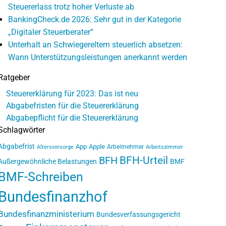
Steuererlass trotz hoher Verluste ab
BankingCheck.de 2026: Sehr gut in der Kategorie
„Digitaler Steuerberater“
Unterhalt an Schwiegereltern steuerlich absetzen:
Wann Unterstützungsleistungen anerkannt werden
Ratgeber
Steuererklärung für 2023: Das ist neu
Abgabefristen für die Steuererklärung
Abgabepflicht für die Steuererklärung
Schlagwörter
Abgabefrist
App
Apple
Arbeitnehmer
Altersvorsorge
Arbeitszimmer
BFH-Urteil
BFH
Außergewöhnliche Belastungen
BMF
BMF-Schreiben
Bundesfinanzhof
Bundesfinanzministerium
Bundesverfassungsgericht