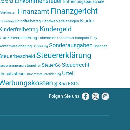
Einkommensteuer
Corona
Entfernungspauschale
Finanzgericht
Finanzamt
Fahrtkosten
Kinder
Grundfreibetrag
Handwerkerleistungen
Freibetrag
Kindergeld
Kinderfreibetrag
Krankenversicherung
Lohnsteuer
Lohnsteuer kompakt
Play
Sonderausgaben
Rentenversicherung
Spenden
Scheidung
Steuererklärung
Steuerbescheid
Steuerrecht
SteuerGo
steuerfrei
Steuererstattung
Urteil
Umsatzsteuer
Umsatzsteuererklärung
Werbungskosten
§ 35a EStG
Folgen Sie uns
Facebook
X
Instagram