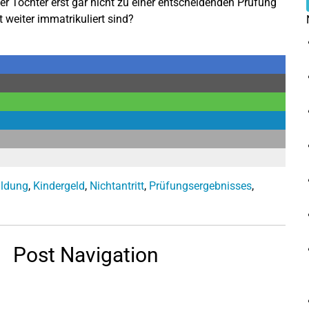
er Tochter erst gar nicht zu einer entscheidenden Prüfung
weiter immatrikuliert sind?
ildung
,
Kindergeld
,
Nichtantritt
,
Prüfungsergebnisses
,
Post Navigation