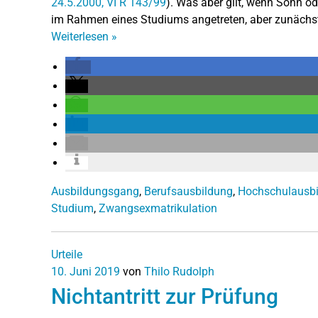
24.5.2000, VI R 143/99
). Was aber gilt, wenn Sohn od
im Rahmen eines Studiums angetreten, aber zunächst 
Weiterlesen
»
Ausbildungsgang
,
Berufsausbildung
,
Hochschulausb
Studium
,
Zwangsexmatrikulation
Urteile
10. Juni 2019
von
Thilo Rudolph
Nichtantritt zur Prüfung