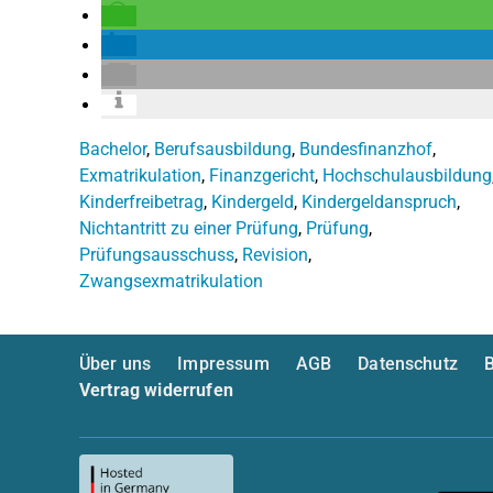
Bachelor
,
Berufsausbildung
,
Bundesfinanzhof
,
Exmatrikulation
,
Finanzgericht
,
Hochschulausbildung
Kinderfreibetrag
,
Kindergeld
,
Kindergeldanspruch
,
Nichtantritt zu einer Prüfung
,
Prüfung
,
Prüfungsausschuss
,
Revision
,
Zwangsexmatrikulation
Über uns
Impressum
AGB
Datenschutz
B
Vertrag widerrufen