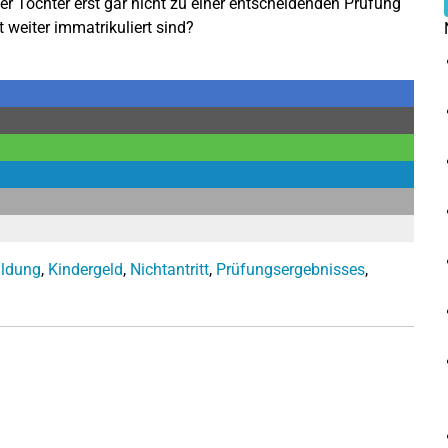
er Tochter erst gar nicht zu einer entscheidenden Prüfung
weiter immatrikuliert sind?
ildung
,
Kindergeld
,
Nichtantritt
,
Prüfungsergebnisses
,