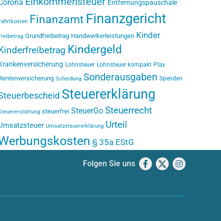
Einkommensteuer
Corona
Entfernungspauschale
Finanzgericht
Finanzamt
Fahrtkosten
Kinder
Grundfreibetrag
Handwerkerleistungen
Freibetrag
Kindergeld
Kinderfreibetrag
Krankenversicherung
Lohnsteuer
Lohnsteuer kompakt
Play
Sonderausgaben
Rentenversicherung
Spenden
Scheidung
Steuererklärung
Steuerbescheid
Steuerrecht
SteuerGo
steuerfrei
Steuererstattung
Urteil
Umsatzsteuer
Umsatzsteuererklärung
Werbungskosten
§ 35a EStG
Folgen Sie uns
Facebook
X
Instagram