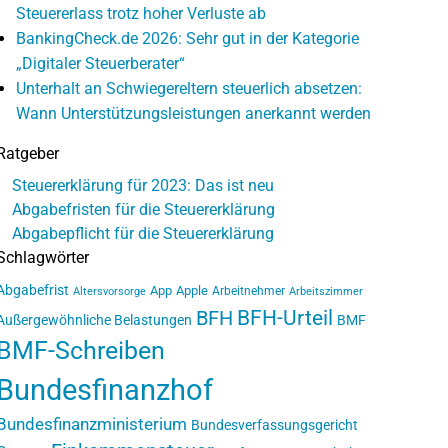
Steuererlass trotz hoher Verluste ab
BankingCheck.de 2026: Sehr gut in der Kategorie
„Digitaler Steuerberater“
Unterhalt an Schwiegereltern steuerlich absetzen:
Wann Unterstützungsleistungen anerkannt werden
Ratgeber
Steuererklärung für 2023: Das ist neu
Abgabefristen für die Steuererklärung
Abgabepflicht für die Steuererklärung
Schlagwörter
Abgabefrist
App
Apple
Arbeitnehmer
Altersvorsorge
Arbeitszimmer
BFH-Urteil
BFH
Außergewöhnliche Belastungen
BMF
BMF-Schreiben
Bundesfinanzhof
Bundesfinanzministerium
Bundesverfassungsgericht