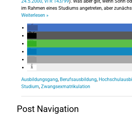
24.5.2000, VI R 143/99
). Was aber gilt, wenn Sohn od
im Rahmen eines Studiums angetreten, aber zunächst 
Weiterlesen
»
Ausbildungsgang
,
Berufsausbildung
,
Hochschulausb
Studium
,
Zwangsexmatrikulation
Post Navigation