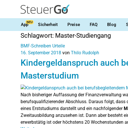
NEU
App
Sicherheit
Preise
FAQ
Blog
Schlagwort:
Master-Studiengang
BMF-Schreiben
Urteile
16. September 2018
von
Thilo Rudolph
Kindergeldanspruch auch b
Masterstudium
Nach bisheriger Auffassung der Finanzverwaltung war
berufsqualifizierender Abschluss. Daraus folgt, das
eines Erststudiums darstellt und ein nachfolgender
Ma
Zweitausbildung anzusehen ist. Dann aber besteht ei
erwerbstätig ist oder höchstens 20 Wochenstunden ar