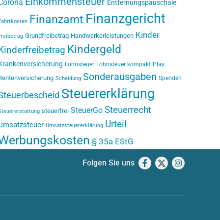
Einkommensteuer
Corona
Entfernungspauschale
Finanzgericht
Finanzamt
Fahrtkosten
Kinder
Grundfreibetrag
Handwerkerleistungen
Freibetrag
Kindergeld
Kinderfreibetrag
Krankenversicherung
Lohnsteuer
Lohnsteuer kompakt
Play
Sonderausgaben
Rentenversicherung
Spenden
Scheidung
Steuererklärung
Steuerbescheid
Steuerrecht
SteuerGo
steuerfrei
Steuererstattung
Urteil
Umsatzsteuer
Umsatzsteuererklärung
Werbungskosten
§ 35a EStG
Folgen Sie uns
Facebook
X
Instagram