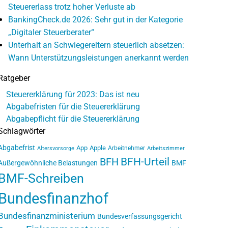
Steuererlass trotz hoher Verluste ab
BankingCheck.de 2026: Sehr gut in der Kategorie
„Digitaler Steuerberater“
Unterhalt an Schwiegereltern steuerlich absetzen:
Wann Unterstützungsleistungen anerkannt werden
Ratgeber
Steuererklärung für 2023: Das ist neu
Abgabefristen für die Steuererklärung
Abgabepflicht für die Steuererklärung
Schlagwörter
Abgabefrist
App
Apple
Arbeitnehmer
Altersvorsorge
Arbeitszimmer
BFH-Urteil
BFH
Außergewöhnliche Belastungen
BMF
BMF-Schreiben
Bundesfinanzhof
Bundesfinanzministerium
Bundesverfassungsgericht