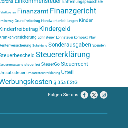
Einkommensteuer
Corona
Entfernungspauschale
Finanzgericht
Finanzamt
Fahrtkosten
Kinder
Grundfreibetrag
Handwerkerleistungen
Freibetrag
Kindergeld
Kinderfreibetrag
Krankenversicherung
Lohnsteuer
Lohnsteuer kompakt
Play
Sonderausgaben
Rentenversicherung
Spenden
Scheidung
Steuererklärung
Steuerbescheid
Steuerrecht
SteuerGo
steuerfrei
Steuererstattung
Urteil
Umsatzsteuer
Umsatzsteuererklärung
Werbungskosten
§ 35a EStG
Folgen Sie uns
Facebook
X
Instagram