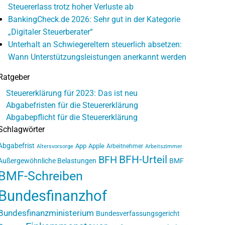
Steuererlass trotz hoher Verluste ab
BankingCheck.de 2026: Sehr gut in der Kategorie
„Digitaler Steuerberater“
Unterhalt an Schwiegereltern steuerlich absetzen:
Wann Unterstützungsleistungen anerkannt werden
Ratgeber
Steuererklärung für 2023: Das ist neu
Abgabefristen für die Steuererklärung
Abgabepflicht für die Steuererklärung
Schlagwörter
Abgabefrist
App
Apple
Arbeitnehmer
Altersvorsorge
Arbeitszimmer
BFH-Urteil
BFH
Außergewöhnliche Belastungen
BMF
BMF-Schreiben
Bundesfinanzhof
Bundesfinanzministerium
Bundesverfassungsgericht