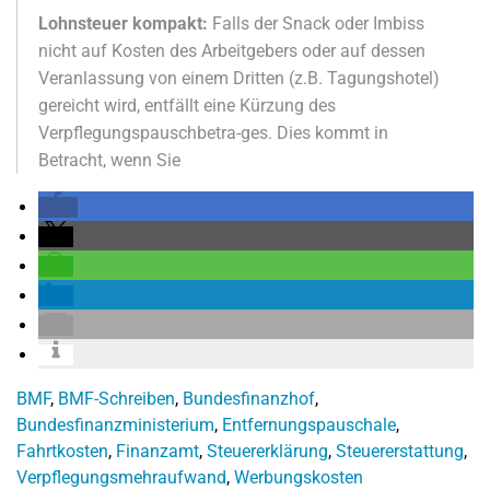
Lohnsteuer kompakt:
Falls der Snack oder Imbiss
nicht auf Kosten des Arbeitgebers oder auf dessen
Veranlassung von einem Dritten (z.B. Tagungshotel)
gereicht wird, entfällt eine Kürzung des
Verpflegungspauschbetra-ges. Dies kommt in
Betracht, wenn Sie
BMF
,
BMF-Schreiben
,
Bundesfinanzhof
,
Bundesfinanzministerium
,
Entfernungspauschale
,
Fahrtkosten
,
Finanzamt
,
Steuererklärung
,
Steuererstattung
,
Verpflegungsmehraufwand
,
Werbungskosten