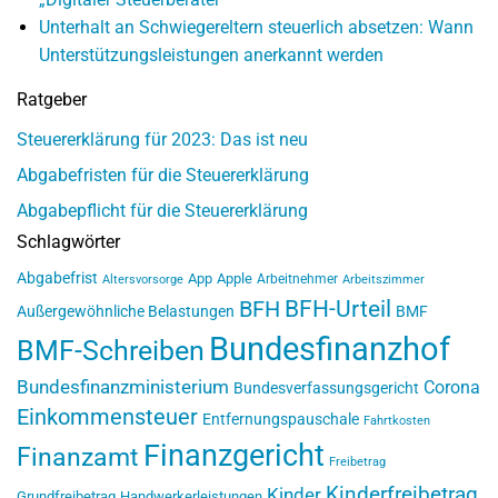
Unterhalt an Schwiegereltern steuerlich absetzen: Wann
Unterstützungsleistungen anerkannt werden
Ratgeber
Steuererklärung für 2023: Das ist neu
Abgabefristen für die Steuererklärung
Abgabepflicht für die Steuererklärung
Schlagwörter
Abgabefrist
App
Apple
Arbeitnehmer
Altersvorsorge
Arbeitszimmer
BFH-Urteil
BFH
Außergewöhnliche Belastungen
BMF
Bundesfinanzhof
BMF-Schreiben
Bundesfinanzministerium
Corona
Bundesverfassungsgericht
Einkommensteuer
Entfernungspauschale
Fahrtkosten
Finanzgericht
Finanzamt
Freibetrag
Kinderfreibetrag
Kinder
Grundfreibetrag
Handwerkerleistungen