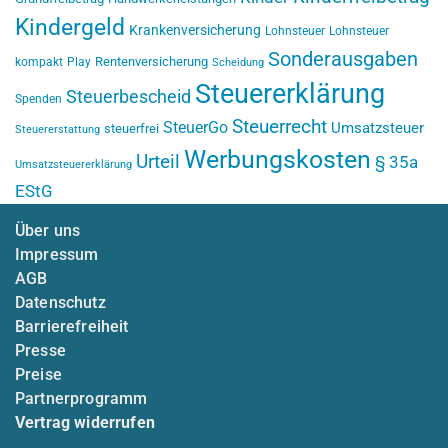
Kindergeld
Krankenversicherung
Lohnsteuer
Lohnsteuer
Sonderausgaben
Rentenversicherung
kompakt
Play
Scheidung
Steuererklärung
Steuerbescheid
Spenden
Steuerrecht
SteuerGo
Umsatzsteuer
steuerfrei
Steuererstattung
Werbungskosten
Urteil
§ 35a
Umsatzsteuererklärung
EStG
Über uns
Impressum
AGB
Datenschutz
Barrierefreiheit
Presse
Preise
Partnerprogramm
Vertrag widerrufen