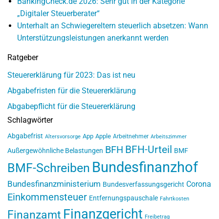
BankingCheck.de 2026: Sehr gut in der Kategorie
„Digitaler Steuerberater“
Unterhalt an Schwiegereltern steuerlich absetzen: Wann
Unterstützungsleistungen anerkannt werden
Ratgeber
Steuererklärung für 2023: Das ist neu
Abgabefristen für die Steuererklärung
Abgabepflicht für die Steuererklärung
Schlagwörter
Abgabefrist
App
Apple
Arbeitnehmer
Altersvorsorge
Arbeitszimmer
BFH-Urteil
BFH
Außergewöhnliche Belastungen
BMF
Bundesfinanzhof
BMF-Schreiben
Bundesfinanzministerium
Corona
Bundesverfassungsgericht
Einkommensteuer
Entfernungspauschale
Fahrtkosten
Finanzgericht
Finanzamt
Freibetrag