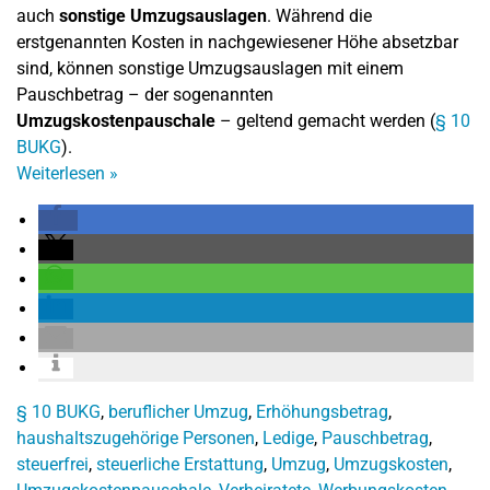
auch
sonstige Umzugsauslagen
. Während die
erstgenannten Kosten in nachgewiesener Höhe absetzbar
sind, können sonstige Umzugsauslagen mit einem
Pauschbetrag – der sogenannten
Umzugskostenpauschale
– geltend gemacht werden (
§ 10
BUKG
).
Weiterlesen
»
§ 10 BUKG
,
beruflicher Umzug
,
Erhöhungsbetrag
,
haushaltszugehörige Personen
,
Ledige
,
Pauschbetrag
,
steuerfrei
,
steuerliche Erstattung
,
Umzug
,
Umzugskosten
,