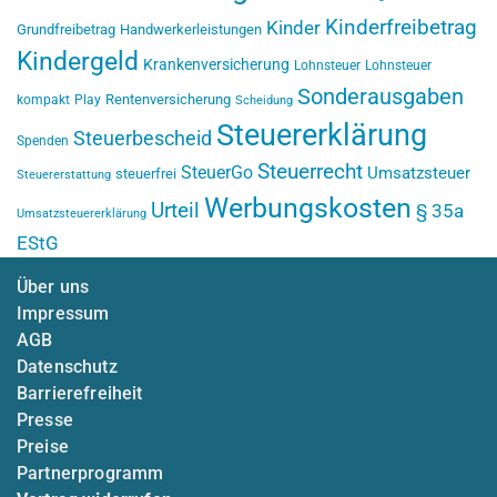
Kinderfreibetrag
Kinder
Grundfreibetrag
Handwerkerleistungen
Kindergeld
Krankenversicherung
Lohnsteuer
Lohnsteuer
Sonderausgaben
Rentenversicherung
kompakt
Play
Scheidung
Steuererklärung
Steuerbescheid
Spenden
Steuerrecht
SteuerGo
Umsatzsteuer
steuerfrei
Steuererstattung
Werbungskosten
Urteil
§ 35a
Umsatzsteuererklärung
EStG
Über uns
Impressum
AGB
Datenschutz
Barrierefreiheit
Presse
Preise
Partnerprogramm