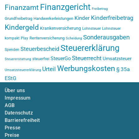
Finanzgericht
Finanzamt
Freibetrag
Kinderfreibetrag
Kinder
Grundfreibetrag
Handwerkerleistungen
Kindergeld
Krankenversicherung
Lohnsteuer
Lohnsteuer
Sonderausgaben
Rentenversicherung
kompakt
Play
Scheidung
Steuererklärung
Steuerbescheid
Spenden
Steuerrecht
SteuerGo
Umsatzsteuer
steuerfrei
Steuererstattung
Werbungskosten
Urteil
§ 35a
Umsatzsteuererklärung
EStG
Über uns
Impressum
AGB
Datenschutz
Barrierefreiheit
Presse
Preise