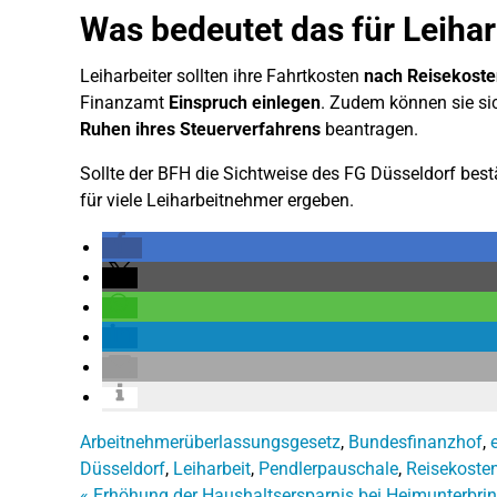
Was bedeutet das für Leiha
Leiharbeiter sollten ihre Fahrtkosten
nach Reisekoste
Finanzamt
Einspruch einlegen
. Zudem können sie si
Ruhen ihres Steuerverfahrens
beantragen.
Sollte der BFH die Sichtweise des FG Düsseldorf best
für viele Leiharbeitnehmer ergeben.
Arbeitnehmerüberlassungsgesetz
,
Bundesfinanzhof
,
Düsseldorf
,
Leiharbeit
,
Pendlerpauschale
,
Reisekoste
«
Erhöhung der Haushaltsersparnis bei Heimunterbri