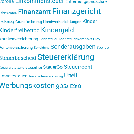
Einkommensteuer
Corona
Entfernungspauschale
Finanzgericht
Finanzamt
Fahrtkosten
Kinder
Grundfreibetrag
Handwerkerleistungen
Freibetrag
Kindergeld
Kinderfreibetrag
Krankenversicherung
Lohnsteuer
Lohnsteuer kompakt
Play
Sonderausgaben
Rentenversicherung
Spenden
Scheidung
Steuererklärung
Steuerbescheid
Steuerrecht
SteuerGo
steuerfrei
Steuererstattung
Urteil
Umsatzsteuer
Umsatzsteuererklärung
Werbungskosten
§ 35a EStG