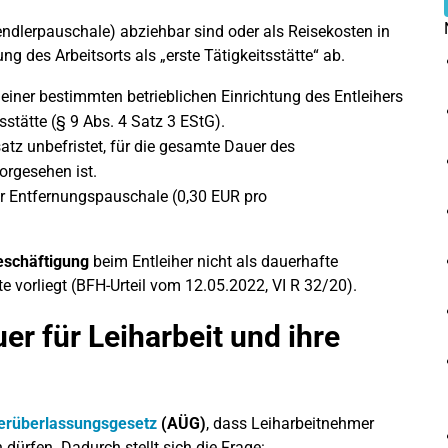
ndlerpauschale) abziehbar sind oder als Reisekosten in
g des Arbeitsorts als „erste Tätigkeitsstätte“ ab.
einer bestimmten betrieblichen Einrichtung des Entleihers
itsstätte (§ 9 Abs. 4 Satz 3 EStG).
atz unbefristet, für die gesamte Dauer des
orgesehen ist.
der Entfernungspauschale (0,30 EUR pro
Beschäftigung
beim Entleiher nicht als dauerhafte
te vorliegt (BFH-Urteil vom 12.05.2022, VI R 32/20).
r für Leiharbeit und ihre
erüberlassungsgesetz
(AÜG)
, dass Leiharbeitnehmer
 dürfen. Dadurch stellt sich die Frage: