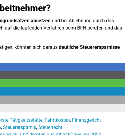
rbeitnehmer?
ngrundsätzen absetzen
und bei Ablehnung durch das
ch auf die laufenden Verfahren beim BFH berufen und das
ätigen, könnten sich daraus
deutliche Steuerersparnisse
erste Tätigkeitsstätte
,
Fahrtkosten
,
Finanzgericht
n
,
Steuerersparnis
,
Steuerrecht
ngung ab 2025
Renten aus Altverträgen vor 2005: