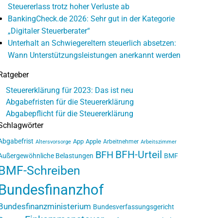
Steuererlass trotz hoher Verluste ab
BankingCheck.de 2026: Sehr gut in der Kategorie
„Digitaler Steuerberater“
Unterhalt an Schwiegereltern steuerlich absetzen:
Wann Unterstützungsleistungen anerkannt werden
Ratgeber
Steuererklärung für 2023: Das ist neu
Abgabefristen für die Steuererklärung
Abgabepflicht für die Steuererklärung
Schlagwörter
Abgabefrist
App
Apple
Arbeitnehmer
Altersvorsorge
Arbeitszimmer
BFH-Urteil
BFH
Außergewöhnliche Belastungen
BMF
BMF-Schreiben
Bundesfinanzhof
Bundesfinanzministerium
Bundesverfassungsgericht