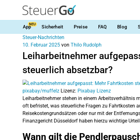
NEU
App
Sicherheit
Preise
FAQ
Blog
Steuer-Nachrichten
10. Februar 2025
von
Thilo Rudolph
Leiharbeitnehmer aufgepass
steuerlich absetzbar?
pixabay/muffelz
Lizenz:
Pixabay Lizenz
Leiharbeitnehmer stehen in einem Arbeitsverhältnis mit
oft befristet, was steuerliche Fragen zu Fahrtkosten a
Reisekostengrundsätzen oder nur mit der Entfernun
Finanzgericht Düsseldorf haben hierzu wichtige Urteile
Wann gilt die Pendlerpausc